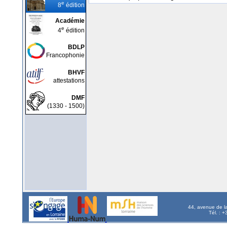
e
8
édition
Académie
e
4
édition
BDLP
Francophonie
BHVF
attestations
DMF
(1330 - 1500)
44, avenue de l
Tél. : 