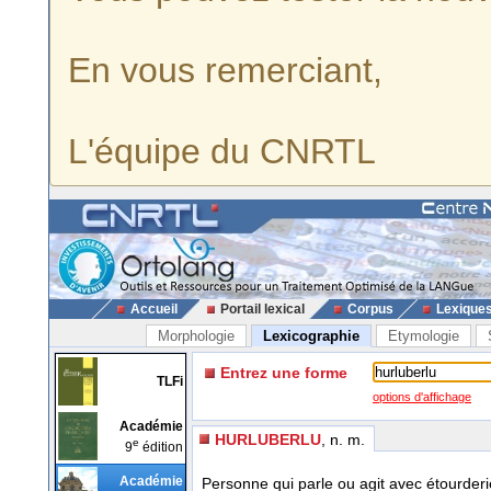
En vous remerciant,
L'équipe du CNRTL
Accueil
Portail lexical
Corpus
Lexique
Morphologie
Lexicographie
Etymologie
Entrez une forme
TLFi
options d'affichage
Académie
HURLUBERLU
, n. m.
e
9
édition
Académie
Personne qui parle ou agit avec étourderi