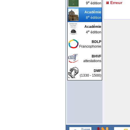
e
Erreur
9
édition
Académie
e
8
édition
Académie
e
4
édition
BDLP
Francophonie
BHVF
attestations
DMF
(1330 - 1500)