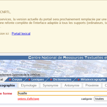
u CNRTL,
services, la version actuelle du portail sera prochainement remplacée par un
 une refonte complète de l'interface adaptée à tous les supports (ordinateurs, t
.
ion ici :
Portail lexical
cal
Corpus
Lexiques
Dictionnaires
Métalexicographie
icographie
Etymologie
Synonymie
Antonymie
Proxémie
C
ne forme
options d'affichage
catégorie :