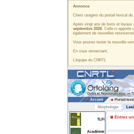
Annonce
Chers usagers du portail lexical d
Après vingt ans de bons et loyaux 
septembre 2026
. Celle-ci apporte
également de nouvelles ressources
Vous pouvez tester la nouvelle vers
En vous remerciant,
L'équipe du CNRTL
Accueil
Portail lexi
Morphologie
Lex
Entrez u
TLFi
Académie