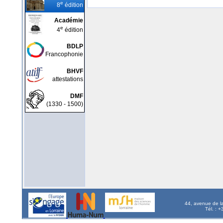
e
8
édition
Académie
e
4
édition
BDLP
Francophonie
BHVF
attestations
DMF
(1330 - 1500)
44, avenue de l
Tél. : 