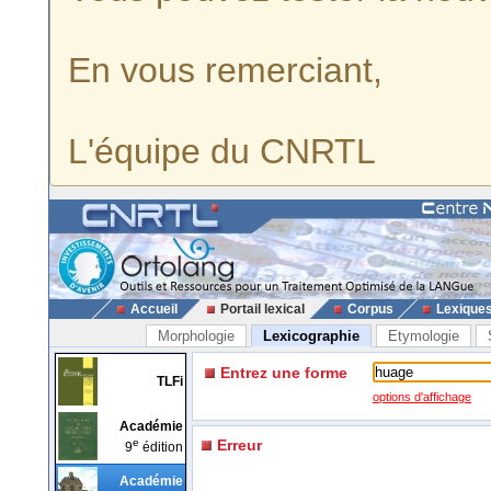
En vous remerciant,
L'équipe du CNRTL
Accueil
Portail lexical
Corpus
Lexique
Morphologie
Lexicographie
Etymologie
Entrez une forme
TLFi
options d'affichage
Académie
e
Erreur
9
édition
Académie