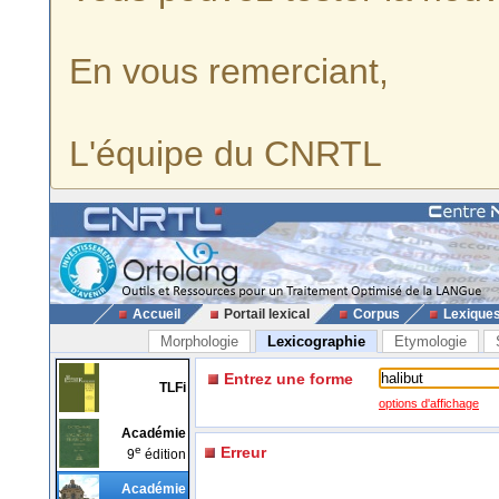
En vous remerciant,
L'équipe du CNRTL
Accueil
Portail lexical
Corpus
Lexique
Morphologie
Lexicographie
Etymologie
Entrez une forme
TLFi
options d'affichage
Académie
e
Erreur
9
édition
Académie