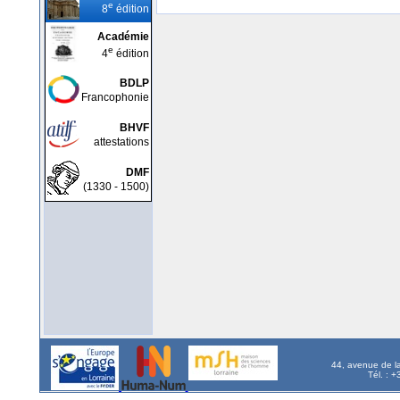
e
8
édition
Académie
e
4
édition
BDLP
Francophonie
BHVF
attestations
DMF
(1330 - 1500)
44, avenue de l
Tél. : 