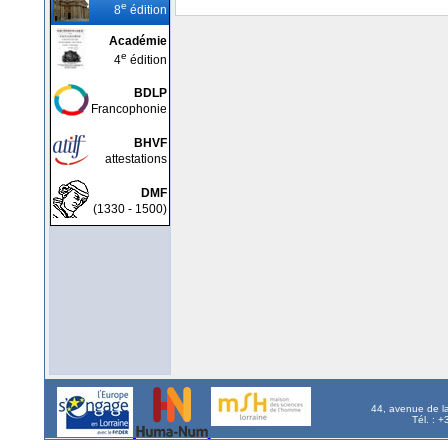
e
8
édition
Académie
e
4
édition
BDLP
Francophonie
BHVF
attestations
DMF
(1330 - 1500)
44, avenue de l
Tél. : 