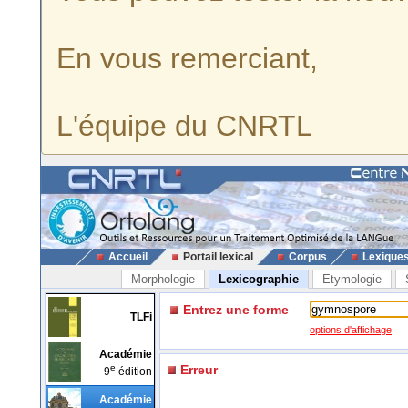
En vous remerciant,
L'équipe du CNRTL
Accueil
Portail lexical
Corpus
Lexique
Morphologie
Lexicographie
Etymologie
Entrez une forme
TLFi
options d'affichage
Académie
e
Erreur
9
édition
Académie