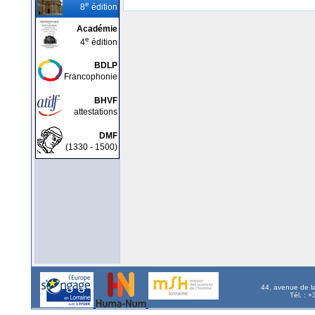
e
8
édition
Académie
e
4
édition
BDLP
Francophonie
BHVF
attestations
DMF
(1330 - 1500)
44, avenue de l
Tél. : 