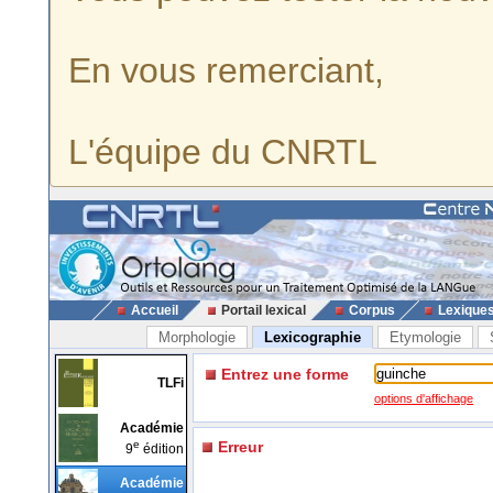
En vous remerciant,
L'équipe du CNRTL
Accueil
Portail lexical
Corpus
Lexique
Morphologie
Lexicographie
Etymologie
Entrez une forme
TLFi
options d'affichage
Académie
e
Erreur
9
édition
Académie