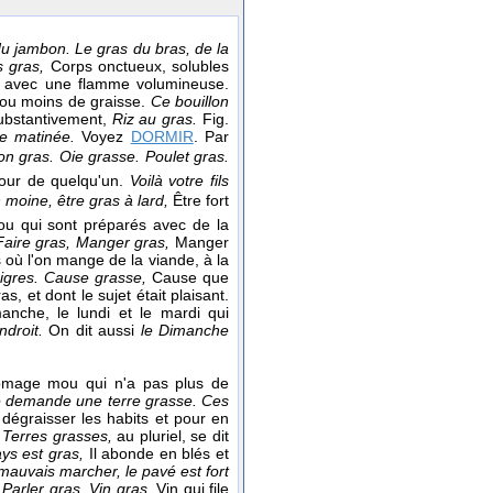
u jambon. Le gras du bras, de la
s gras,
Corps onctueux, solubles
ent avec une flamme volumineuse.
s ou moins de graisse.
Ce bouillon
ubstantivement,
Riz au gras.
Fig.
se matinée.
Voyez
DORMIR
. Par
pon gras. Oie grasse. Poulet gras.
tour de quelqu'un.
Voilà votre fils
moine, être gras à lard,
Être fort
 ou qui sont préparés avec de la
Faire gras, Manger gras,
Manger
s où l'on mange de la viande, à la
igres.
Cause grasse,
Cause que
s, et dont le sujet était plaisant.
manche, le lundi et le mardi qui
ndroit.
On dit aussi
le Dimanche
omage mou qui n'a pas plus de
e demande une terre grasse. Ces
r dégraisser les habits et pour en
.
Terres grasses,
au pluriel, se dit
pays est gras,
Il abonde en blés et
t mauvais marcher, le pavé est fort
,
Parler gras.
Vin gras,
Vin qui file