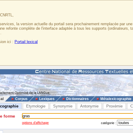
u CNRTL,
services, la version actuelle du portail sera prochainement remplacée par un
 une refonte complète de l'interface adaptée à tous les supports (ordinateurs, t
.
ion ici :
Portail lexical
cal
Corpus
Lexiques
Dictionnaires
Métalexicographie
icographie
Etymologie
Synonymie
Antonymie
Proxémie
C
ne forme
options d'affichage
catégorie :