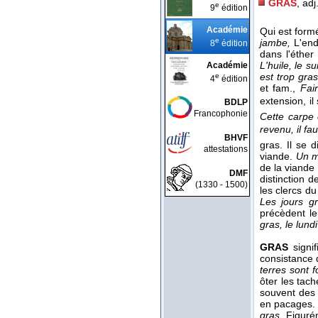
GRAS
, adj
e
9
édition
Académie
Qui est form
e
jambe,
L'end
8
édition
dans l'éther
L'huile, le s
Académie
est trop gra
e
4
édition
et fam.,
Fai
extension, i
BDLP
Francophonie
Cette carpe 
revenu, il fa
BHVF
gras. Il se 
attestations
viande.
Un m
de la viande
DMF
distinction 
(1330 - 1500)
les clercs du
Les jours g
précèdent l
gras, le lund
GRAS
signif
consistance 
terres sont 
ôter les tac
souvent des 
en pacages.
gras.
Figurém