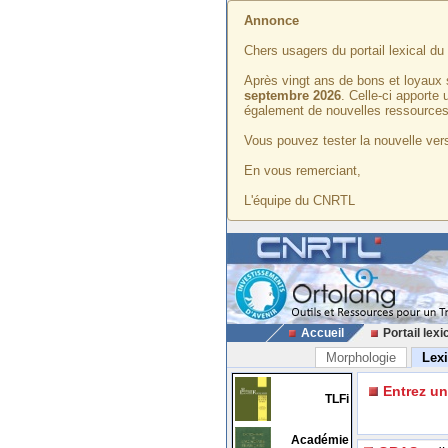
Annonce
Chers usagers du portail lexical d
Après vingt ans de bons et loyaux 
septembre 2026
. Celle-ci apporte
également de nouvelles ressources
Vous pouvez tester la nouvelle vers
En vous remerciant,
L'équipe du CNRTL
Accueil
Portail lexi
Morphologie
Lex
Entrez u
TLFi
Académie