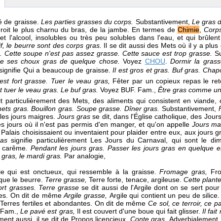
.
é de graisse.
Les parties grasses du corps.
Substantivement,
Le gras d
roit le plus charnu du bras, de la jambe. En termes de
Chimie
,
Corp
 et l'alcool, insolubles ou très peu solubles dans l'eau, et qui brûl
uif, le beurre sont des corps gras.
Il se dit aussi des Mets où il y a plu
s. Cette soupe n'est pas assez grasse. Cette sauce est trop grasse.
S
re ses choux gras de quelque chose.
Voyez
CHOU
.
Dormir la gras
l signifie Qui a beaucoup de graisse.
Il est gros et gras. Buf gras. Cha
est fort grasse.
Tuer le veau gras,
Fêter par un copieux repas le re
ut tuer le veau gras.
Le buf gras.
Voyez BUF. Fam.,
Être gras comme un 
dit particulièrement des Mets, des aliments qui consistent en viande,
ets gras. Bouillon gras. Soupe grasse. Dîner gras.
Substantivement,
 les jours maigres.
Jours gras
se dit, dans l'Église catholique, des Jour
des jours où il n'est pas permis d'en manger, et qu'on appelle
Jours ma
 Palais choisissaient ou inventaient pour plaider entre eux, aux jours gra
ras
signifie particulièrement Les Jours du Carnaval, qui sont le di
e carême.
Pendant les jours gras. Passer les jours gras en quelque e
i gras, le mardi gras.
Par analogie,
ie qui est onctueux, qui ressemble à la graisse.
Fromage gras,
Fr
que le beurre.
Terre grasse,
Terre forte, tenace, argileuse.
Cette plant
fort grasses. Terre grasse
se dit aussi de l'Argile dont on se sert pou
hes. On dit de même
Argile grasse,
Argile qui contient un peu de silice
Terres fertiles et abondantes. On dit de même
Ce sol, ce terroir, ce 
 Fam.,
Le pavé est gras,
Il est couvert d'une boue qui fait glisser.
Il fai
ent aussi, il se dit de Propos licencieux.
Conte gras.
Adverbialement