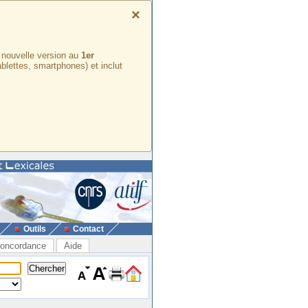
×
e nouvelle version au
1er
ablettes, smartphones) et inclut
Outils
Contact
oncordance
Aide