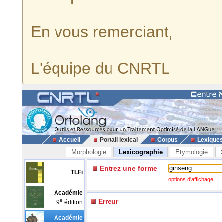
En vous remerciant,
L'équipe du CNRTL
Accueil
Portail lexical
Corpus
Lexique
Morphologie
Lexicographie
Etymologie
Entrez une forme
TLFi
options d'affichage
Académie
e
Erreur
9
édition
Académie