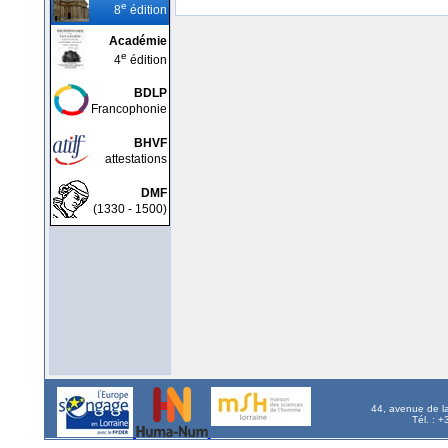
e
8
édition
Académie
e
4
édition
BDLP
Francophonie
BHVF
attestations
DMF
(1330 - 1500)
44, avenue de l
Tél. : 