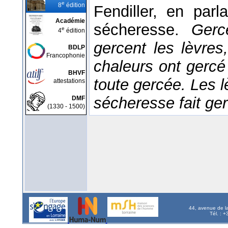
e
8
édition
Fendiller, en parl
Académie
sécheresse.
Gerc
e
4
édition
gercent les lèvre
BDLP
Francophonie
chaleurs ont gercé 
BHVF
toute gercée. Les l
attestations
sécheresse fait gerc
DMF
(1330 - 1500)
44, avenue de l
Tél. : 