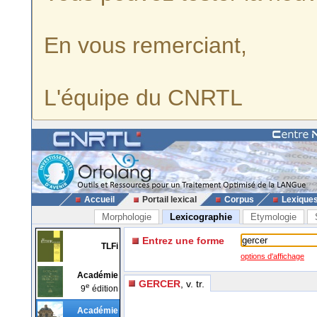
En vous remerciant,
L'équipe du CNRTL
Accueil
Portail lexical
Corpus
Lexique
Morphologie
Lexicographie
Etymologie
Entrez une forme
TLFi
options d'affichage
Académie
GERCER
, v. tr.
e
9
édition
Académie