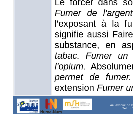
Le forcer dans so
Fumer de l'argen
l'exposant à la f
signifie aussi Fai
substance, en as
tabac. Fumer un 
l'opium.
Absolume
permet de fumer
extension
Fumer un
44, avenue de l
Tél. : 