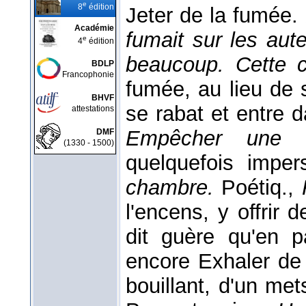
e
8
édition
Jeter de la fumée.
Académie
fumait sur les aut
e
4
édition
beaucoup.
Cette 
BDLP
Francophonie
fumée, au lieu de 
BHVF
se rabat et entre d
attestations
Empêcher une 
DMF
(1330 - 1500)
quelquefois impe
chambre.
Poétiq.,
l'encens, y offrir d
dit guère qu'en pa
encore Exhaler de 
bouillant, d'un me