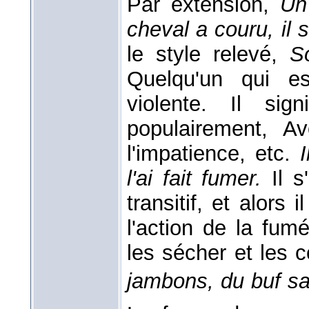
Par extension,
Un
cheval a couru, il 
le style relevé,
S
Quelqu'un qui e
violente. Il sign
populairement, A
l'impatience, etc.
l'ai fait fumer.
Il 
transitif, et alors
l'action de la fu
les sécher et les 
jambons, du buf s