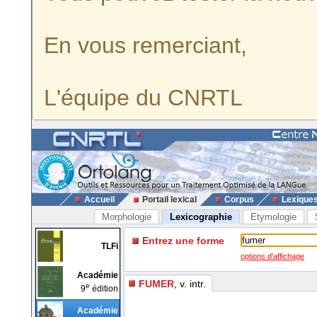
En vous remerciant,
L'équipe du CNRTL
Accueil
Portail lexical
Corpus
Lexique
Morphologie
Lexicographie
Etymologie
Entrez une forme
TLFi
options d'affichage
Académie
FUMER
, v. intr.
e
9
édition
Académie