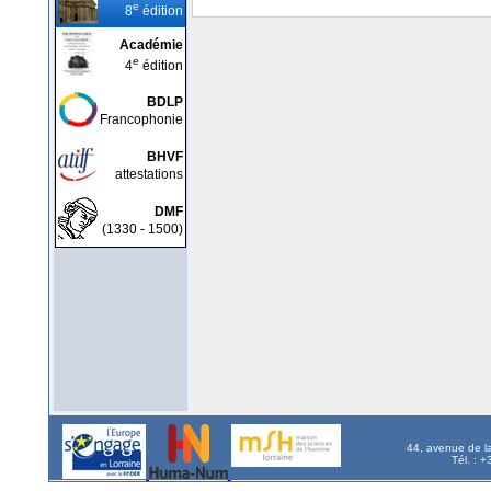
e
8
édition
Académie
e
4
édition
BDLP
Francophonie
BHVF
attestations
DMF
(1330 - 1500)
44, avenue de l
Tél. : 