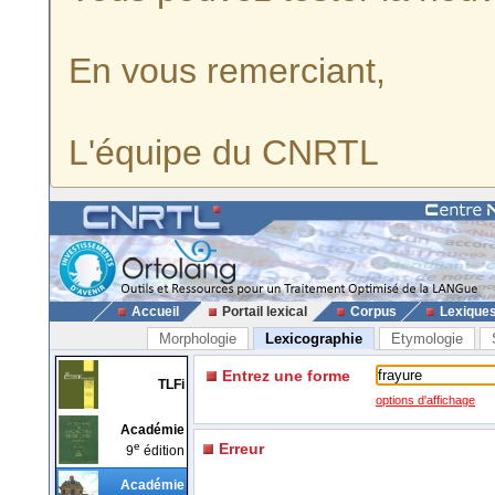
En vous remerciant,
L'équipe du CNRTL
Accueil
Portail lexical
Corpus
Lexique
Morphologie
Lexicographie
Etymologie
Entrez une forme
TLFi
options d'affichage
Académie
e
Erreur
9
édition
Académie