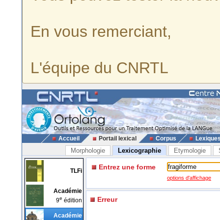
En vous remerciant,
L'équipe du CNRTL
Accueil
Portail lexical
Corpus
Lexique
Morphologie
Lexicographie
Etymologie
Entrez une forme
TLFi
options d'affichage
Académie
e
Erreur
9
édition
Académie