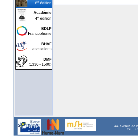
e
8
édition
Académie
e
4
édition
BDLP
Francophonie
BHVF
attestations
DMF
(1330 - 1500)
44, avenue de l
Tél. : 