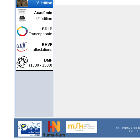
e
8
édition
Académie
e
4
édition
BDLP
Francophonie
BHVF
attestations
DMF
(1330 - 1500)
44, avenue de l
Tél. : 