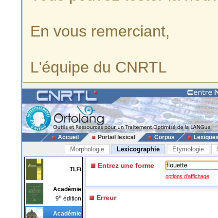
En vous remerciant,
L'équipe du CNRTL
Accueil
Portail lexical
Corpus
Lexique
Morphologie
Lexicographie
Etymologie
Entrez une forme
TLFi
options d'affichage
Académie
e
Erreur
9
édition
Académie