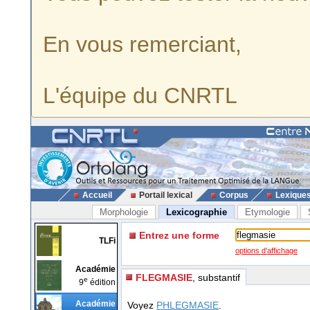
En vous remerciant,
L'équipe du CNRTL
Accueil
Portail lexical
Corpus
Lexique
Morphologie
Lexicographie
Etymologie
Entrez une forme
TLFi
options d'affichage
Académie
FLEGMASIE
, substantif
e
9
édition
Académie
Voyez
PHLEGMASIE
.