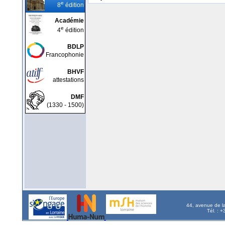
e
8
édition
Académie
e
4
édition
BDLP
Francophonie
BHVF
attestations
DMF
(1330 - 1500)
44, avenue de l
Tél. : 