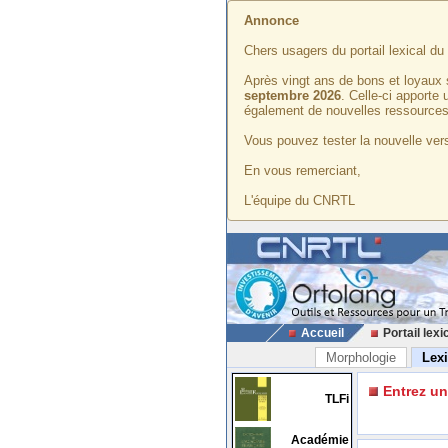
Annonce
Chers usagers du portail lexical d
Après vingt ans de bons et loyaux 
septembre 2026
. Celle-ci apporte
également de nouvelles ressources
Vous pouvez tester la nouvelle vers
En vous remerciant,
L'équipe du CNRTL
Accueil
Portail lexi
Morphologie
Lex
Entrez u
TLFi
Académie