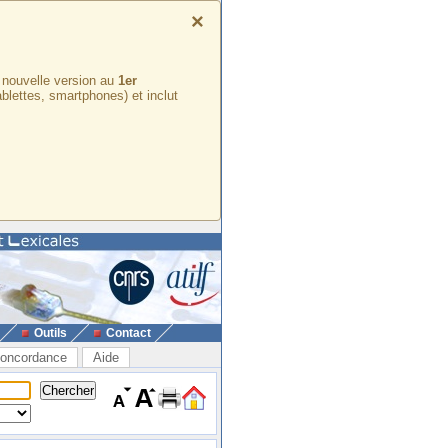
×
e nouvelle version au
1er
ablettes, smartphones) et inclut
Outils
Contact
oncordance
Aide