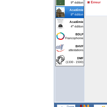
e
Erreur
9
édition
Académie
e
8
édition
Académie
e
4
édition
BDLP
Francophonie
BHVF
attestations
DMF
(1330 - 1500)