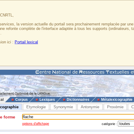
u CNRTL,
services, la version actuelle du portail sera prochainement remplacée par un
 une refonte complète de l'interface adaptée à tous les supports (ordinateurs, t
.
ion ici :
Portail lexical
cal
Corpus
Lexiques
Dictionnaires
Métalexicographie
icographie
Etymologie
Synonymie
Antonymie
Proxémie
C
ne forme
options d'affichage
catégorie :