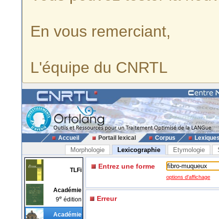
En vous remerciant,
L'équipe du CNRTL
Accueil
Portail lexical
Corpus
Lexique
Morphologie
Lexicographie
Etymologie
Entrez une forme
TLFi
options d'affichage
Académie
e
Erreur
9
édition
Académie