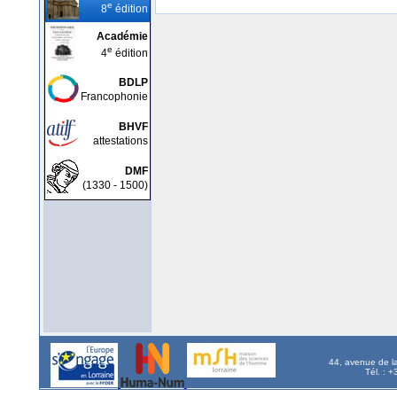
e
8
édition
Académie
e
4
édition
BDLP
Francophonie
BHVF
attestations
DMF
(1330 - 1500)
44, avenue de l
Tél. : 