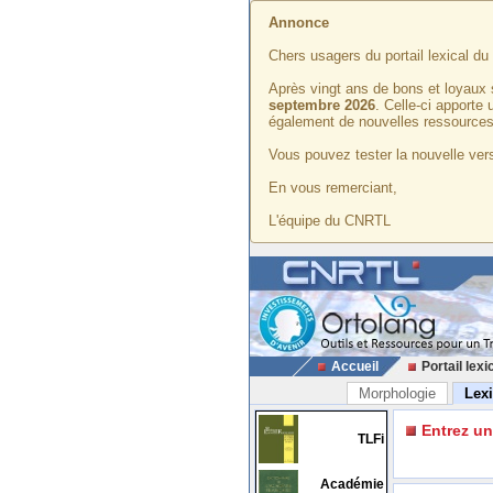
Annonce
Chers usagers du portail lexical d
Après vingt ans de bons et loyaux 
septembre 2026
. Celle-ci apporte
également de nouvelles ressources
Vous pouvez tester la nouvelle vers
En vous remerciant,
L'équipe du CNRTL
Accueil
Portail lexi
Morphologie
Lex
Entrez u
TLFi
Académie