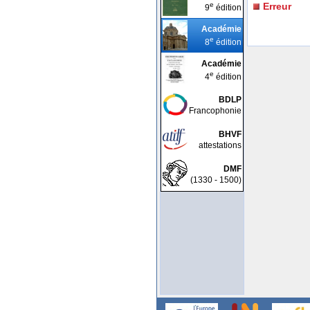
e
Erreur
9
édition
Académie
e
8
édition
Académie
e
4
édition
BDLP
Francophonie
BHVF
attestations
DMF
(1330 - 1500)