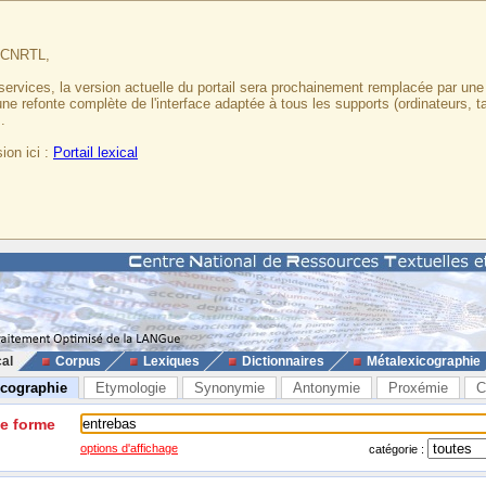
u CNRTL,
services, la version actuelle du portail sera prochainement remplacée par un
 une refonte complète de l'interface adaptée à tous les supports (ordinateurs, t
.
ion ici :
Portail lexical
cal
Corpus
Lexiques
Dictionnaires
Métalexicographie
icographie
Etymologie
Synonymie
Antonymie
Proxémie
C
ne forme
options d'affichage
catégorie :