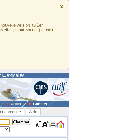
×
e nouvelle version au
1er
ablettes, smartphones) et inclut
Outils
Contact
oncordance
Aide