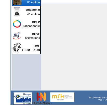
e
8
édition
Académie
e
4
édition
BDLP
Francophonie
BHVF
attestations
DMF
(1330 - 1500)
44, avenue de l
Tél. : 