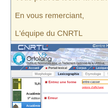
En vous remerciant,
L'équipe du CNRTL
Accueil
Portail lexical
Corpus
Lexique
Morphologie
Lexicographie
Etymologie
Entrez une forme
TLFi
options d'affichage
Académie
e
Erreur
9
édition
Académie