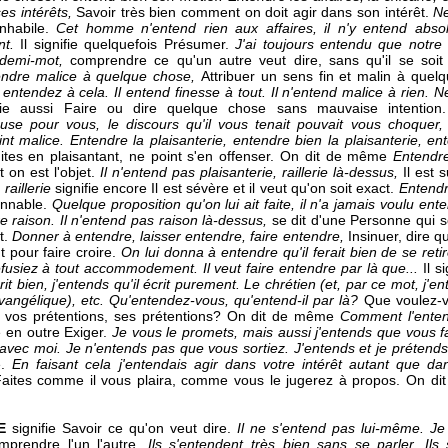
ses intérêts,
Savoir très bien comment on doit agir dans son intérêt.
Ne
inhabile.
Cet homme n'entend rien aux affaires, il n'y entend absol
nt.
Il signifie quelquefois Présumer.
J'ai toujours entendu que notre 
 demi-mot,
comprendre ce qu'un autre veut dire, sans qu'il se soit
tendre malice à quelque chose,
Attribuer un sens fin et malin à que
entendez à cela. Il entend finesse à tout. Il n'entend malice à rien.
Ne
ifie aussi Faire ou dire quelque chose sans mauvaise intentio
se pour vous, le discours qu'il vous tenait pouvait vous choquer, 
int malice.
Entendre la plaisanterie, entendre bien la plaisanterie, en
ites en plaisantant, ne point s'en offenser. On dit de même
Entendre
nt on est l'objet.
Il n'entend pas plaisanterie, raillerie là-dessus,
Il est 
raillerie
signifie encore Il est sévère et il veut qu'on soit exact.
Entendr
sonnable.
Quelque proposition qu'on lui ait faite, il n'a jamais voulu ent
re raison.
Il n'entend pas raison là-dessus,
se dit d'une Personne qui se
t.
Donner à entendre,
laisser entendre, faire entendre,
Insinuer, dire 
 pour faire croire.
On lui donna à entendre qu'il ferait bien de se retir
fusiez à tout accommodement. Il veut faire entendre par là que...
Il s
écrit bien, j'entends qu'il écrit purement. Le chrétien (et, par ce mot, j'
évangélique), etc.
Qu'entendez-vous, qu'entend-il par là?
Que voulez-vo
t vos prétentions, ses prétentions? On dit de même
Comment l'enten
ie en outre Exiger.
Je vous le promets, mais aussi j'entends que vous f
 avec moi. Je n'entends pas que vous sortiez. J'entends et je prétends
e.
En faisant cela j'entendais agir dans votre intérêt autant que d
aites comme il vous plaira, comme vous le jugerez à propos. On 
E
signifie Savoir ce qu'on veut dire.
Il ne s'entend pas lui-même. Je 
mprendre l'un l'autre.
Ils s'entendent très bien sans se parler. Il