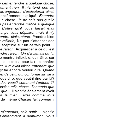
 rien entendre à quelque chose,
ument rien. Il n'entend rien au
arrangement s'exécuterait ainsi.
 entièrement expliqué.
Entendre
lque chose.
Je ne sais pas quelle
 pas entendre malice à quelque
n.
L'offre qu'il vous faisait était
a pu vous déplaire, mais il n'y
tendre plaisanterie,
Prendre bien
 raillerie,
Ne pas s'offenser des
susceptible sur un certain point.
Il
e raison,
Acquiescer à ce qui est
endre raison. On n'a jamais pu lui
 montre inflexible, opiniâtre, sur
quelque chose pour faire connaître
er. Il m'avait laissé entendre que
ignifie encore Vouloir dire.
Quand
entends celui qui conforme sa vie à
us dire, que veut-il dire par là?
dez-vous? comment l'entend-il?
assiez telle chose. J'entends que
 que...
Il signifie également Avoir
ans le mien.
Faites comme vous
dit de même
Chacun fait comme il
m'entends, cela suffit.
Il signifie
s s'entendirent à demi-mot.
Nous