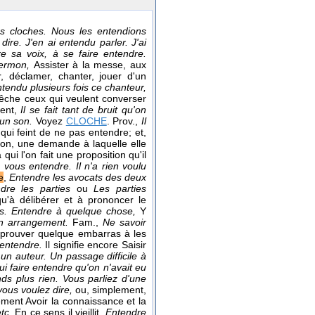
es cloches. Nous les entendions
 dire. J'en ai entendu parler. J'ai
re sa voix, à se faire entendre.
sermon,
Assister à la messe, aux
er, déclamer, chanter, jouer d'un
ntendu plusieurs fois ce chanteur,
êche ceux qui veulent converser
ment,
Il se fait tant de bruit qu'on
'un son.
Voyez
CLOCHE
. Prov.,
Il
qui feint de ne pas entendre; et,
ion, une demande à laquelle elle
qui l'on fait une proposition qu'il
 vous entendre. Il n'a rien voulu
e
,
Entendre les avocats des deux
ndre les parties
ou
Les parties
qu'à délibérer et à prononcer le
es.
Entendre à quelque chose,
Y
un arrangement.
Fam.,
Ne savoir
t éprouver quelque embarras à les
 entendre.
Il signifie encore Saisir
n auteur. Un passage difficile à
lui faire entendre qu'on n'avait eu
nds plus rien. Vous parliez d'une
vous voulez dire,
ou, simplement,
lement Avoir la connaissance et la
etc.
En ce sens il vieillit.
Entendre