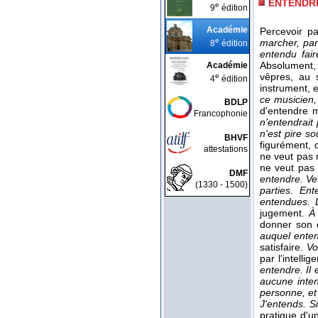
ENTENDR
e
9
édition
Académie
Percevoir pa
e
marcher, parl
8
édition
entendu fair
Absolument
Académie
vêpres, au
e
4
édition
instrument, 
ce musicien,
BDLP
d'entendre m
Francophonie
n'entendrait
n'est pire s
BHVF
figurément, 
attestations
ne veut pas 
ne veut pas é
DMF
entendre. Ve
(1330 - 1500)
parties. En
entendues. L
jugement.
À
donner son 
auquel enten
satisfaire.
Vo
par l'intelli
entendre. Il 
aucune inten
personne, et
J'entends. 
pratique d'u