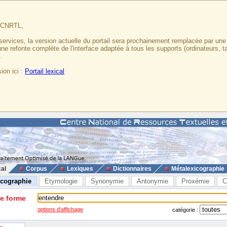
u CNRTL,
services, la version actuelle du portail sera prochainement remplacée par un
 une refonte complète de l'interface adaptée à tous les supports (ordinateurs, t
.
ion ici :
Portail lexical
cal
Corpus
Lexiques
Dictionnaires
Métalexicographie
icographie
Etymologie
Synonymie
Antonymie
Proxémie
C
ne forme
options d'affichage
catégorie :