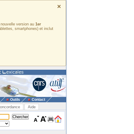
×
e nouvelle version au
1er
ablettes, smartphones) et inclut
Outils
Contact
oncordance
Aide