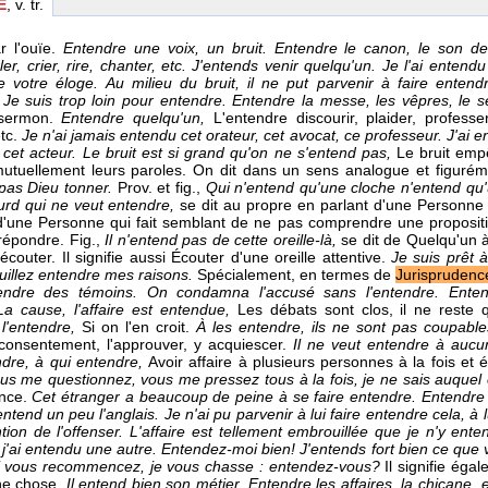
E
, v. tr.
r l'ouïe.
Entendre une voix, un bruit. Entendre le canon, le son d
er, crier, rire, chanter, etc. J'entends venir quelqu'un. Je l'ai entendu
e votre éloge. Au milieu du bruit, il ne put parvenir à faire entend
,
Je suis trop loin pour entendre.
Entendre la messe, les vêpres, le 
 sermon.
Entendre quelqu'un,
L'entendre discourir, plaider, profess
etc.
Je n'ai jamais entendu cet orateur, cet avocat, ce professeur. J'ai e
 cet acteur.
Le bruit est si grand qu'on ne s'entend pas,
Le bruit emp
utuellement leurs paroles. On dit dans un sens analogue et figuré
 pas Dieu tonner.
Prov. et fig.,
Qui n'entend qu'une cloche n'entend qu
ourd qui ne veut entendre,
se dit au propre en parlant d'une Personne 
d'une Personne qui fait semblant de ne pas comprendre une proposit
répondre. Fig.,
Il n'entend pas de cette oreille-là,
se dit de Quelqu'un à 
couter. Il signifie aussi Écouter d'une oreille attentive.
Je suis prêt à
uillez entendre mes raisons.
Spécialement, en termes de
Jurisprudenc
tendre des témoins. On condamna l'accusé sans l'entendre. Ente
a cause, l'affaire est entendue,
Les débats sont clos, il ne reste 
 l'entendre,
Si on l'en croit.
À les entendre, ils ne sont pas coupabl
consentement, l'approuver, y acquiescer.
Il ne veut entendre à auc
dre, à qui entendre,
Avoir affaire à plusieurs personnes à la fois e
us me questionnez, vous me pressez tous à la fois, je ne sais auquel
gence.
Cet étranger a beaucoup de peine à se faire entendre. Entendre u
entend un peu l'anglais. Je n'ai pu parvenir à lui faire entendre cela, à 
tion de l'offenser. L'affaire est tellement embrouillée que je n'y ente
 j'ai entendu une autre. Entendez-moi bien! J'entends fort bien ce que 
Si vous recommencez, je vous chasse : entendez-vous?
Il signifie éga
ne chose.
Il entend bien son métier. Entendre les affaires, la chicane, 