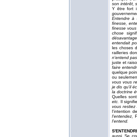
son intérêt, 
Y être fort 
gouverneme
Entendre à
finesse, en
finesse vous 
chose
sign
désavantageu
entendait po
les choses d
railleries do
n'entend pas 
juste et rai
faire entend
quelque poin
ou seulement
vous vous re
je dis qu'il 
la doctrine 
Quelles son
etc.
Il signif
vous restiez
l'intention d
l'entendez,
F
l'entend.
S'ENTENDR
aussi Se co