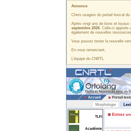
Annonce
Chers usagers du portail lexical d
Après vingt ans de bons et loyaux 
septembre 2026
. Celle-ci apporte
également de nouvelles ressources
Vous pouvez tester la nouvelle vers
En vous remerciant,
L'équipe du CNRTL
Accueil
Portail lexi
Morphologie
Lex
Entrez u
TLFi
Académie