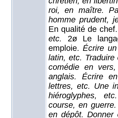
chrétien, en liberti
roi, en maître. P
homme prudent, je
En qualité de che
etc.
2ø Le langag
emploie.
Écrire un
latin, etc. Traduir
comédie en vers, 
anglais. Écrire e
lettres, etc. Une 
hiéroglyphes, et
course, en guerre.
en dépôt. Donner e