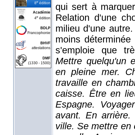
e
8
édition
qui sert à marquer,
Académie
Relation d'une cho
e
4
édition
milieu d'une autre
BDLP
Francophonie
moins déterminée
BHVF
s'emploie que trè
attestations
Mettre quelqu'un e
DMF
(1330 - 1500)
en pleine mer. Ch
travaille en chamb
caisse. Être en li
Espagne. Voyager
avant. En arrière
ville. Se mettre en