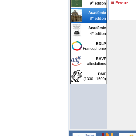
e
Erreur
9
édition
Académie
e
8
édition
Académie
e
4
édition
BDLP
Francophonie
BHVF
attestations
DMF
(1330 - 1500)