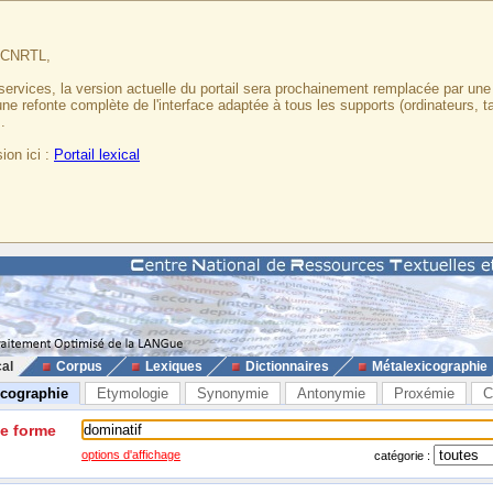
u CNRTL,
services, la version actuelle du portail sera prochainement remplacée par un
 une refonte complète de l'interface adaptée à tous les supports (ordinateurs, t
.
ion ici :
Portail lexical
cal
Corpus
Lexiques
Dictionnaires
Métalexicographie
icographie
Etymologie
Synonymie
Antonymie
Proxémie
C
ne forme
options d'affichage
catégorie :