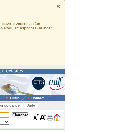
×
e nouvelle version au
1er
ablettes, smartphones) et inclut
Outils
Contact
oncordance
Aide