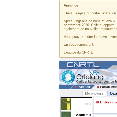
Annonce
Chers usagers du portail lexical d
Après vingt ans de bons et loyaux 
septembre 2026
. Celle-ci apporte
également de nouvelles ressources
Vous pouvez tester la nouvelle vers
En vous remerciant,
L'équipe du CNRTL
Accueil
Portail lexi
Morphologie
Lex
Entrez u
TLFi
Académie