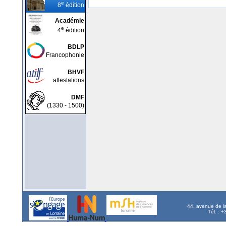
e
8
édition
Académie
e
4
édition
BDLP
Francophonie
BHVF
attestations
DMF
(1330 - 1500)
44, avenue de l
Tél. : 