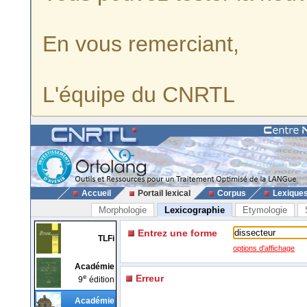
En vous remerciant,
L'équipe du CNRTL
Accueil
Portail lexical
Corpus
Lexique
Morphologie
Lexicographie
Etymologie
Entrez une forme
TLFi
options d'affichage
Académie
e
Erreur
9
édition
Académie