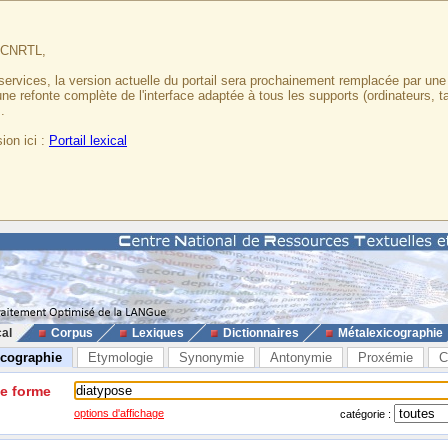
u CNRTL,
services, la version actuelle du portail sera prochainement remplacée par un
 une refonte complète de l'interface adaptée à tous les supports (ordinateurs, t
.
ion ici :
Portail lexical
cal
Corpus
Lexiques
Dictionnaires
Métalexicographie
icographie
Etymologie
Synonymie
Antonymie
Proxémie
C
ne forme
options d'affichage
catégorie :