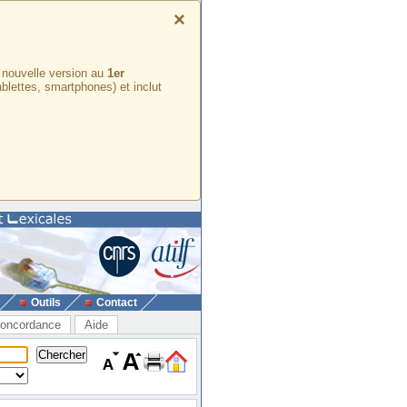
×
e nouvelle version au
1er
ablettes, smartphones) et inclut
Outils
Contact
oncordance
Aide