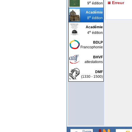
e
Erreur
9
édition
Académie
e
8
édition
Académie
e
4
édition
BDLP
Francophonie
BHVF
attestations
DMF
(1330 - 1500)