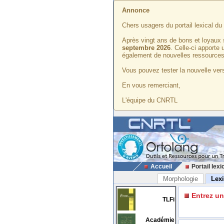
Annonce
Chers usagers du portail lexical d
Après vingt ans de bons et loyaux 
septembre 2026
. Celle-ci apporte
également de nouvelles ressources
Vous pouvez tester la nouvelle vers
En vous remerciant,
L'équipe du CNRTL
Accueil
Portail lexi
Morphologie
Lex
Entrez u
TLFi
Académie