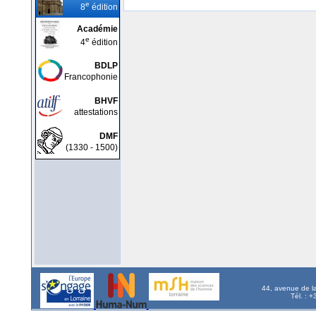
e
8
édition
Académie
e
4
édition
BDLP
Francophonie
BHVF
attestations
DMF
(1330 - 1500)
44, avenue de l
Tél. : 