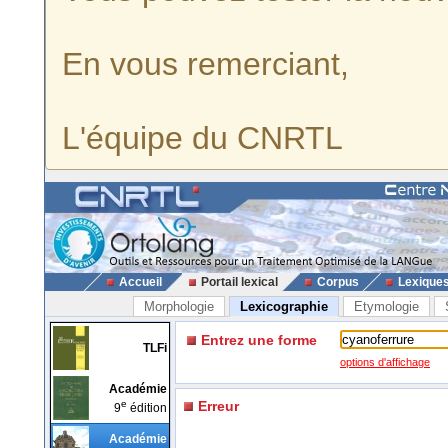
En vous remerciant,
L'équipe du CNRTL
Accueil
Portail lexical
Corpus
Lexique
Morphologie
Lexicographie
Etymologie
Entrez une forme
TLFi
options d'affichage
Académie
e
Erreur
9
édition
Académie