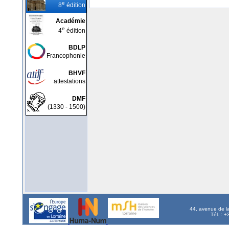
e
8
édition
Académie
e
4
édition
BDLP
Francophonie
BHVF
attestations
DMF
(1330 - 1500)
44, avenue de l
Tél. : 