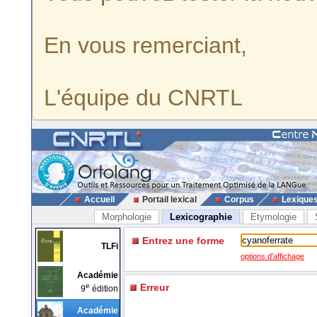
En vous remerciant,
L'équipe du CNRTL
Accueil
Portail lexical
Corpus
Lexique
Morphologie
Lexicographie
Etymologie
Entrez une forme
TLFi
options d'affichage
Académie
e
Erreur
9
édition
Académie