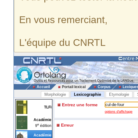
En vous remerciant,
L'équipe du CNRTL
Accueil
Portail lexical
Corpus
Lexique
Morphologie
Lexicographie
Etymologie
Entrez une forme
TLFi
options d'affichage
Académie
e
Erreur
9
édition
Académie