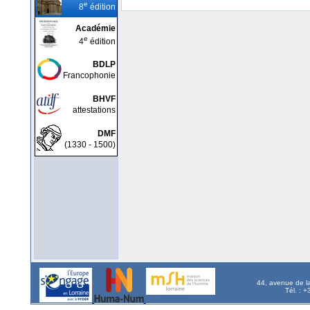
e
8
édition
Académie
e
4
édition
BDLP
Francophonie
BHVF
attestations
DMF
(1330 - 1500)
44, avenue de l
Tél. : 