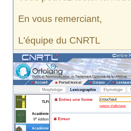
En vous remerciant,
L'équipe du CNRTL
Accueil
Portail lexical
Corpus
Lexique
Morphologie
Lexicographie
Etymologie
Entrez une forme
TLFi
options d'affichage
Académie
e
Erreur
9
édition
Académie