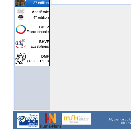
e
8
édition
Académie
e
4
édition
BDLP
Francophonie
BHVF
attestations
DMF
(1330 - 1500)
44, avenue de l
Tél. : 