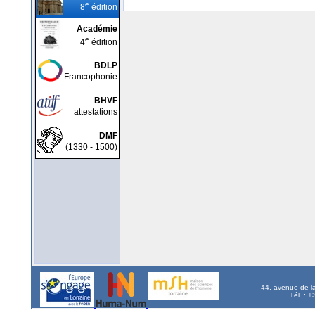
e
8
édition
Académie
e
4
édition
BDLP
Francophonie
BHVF
attestations
DMF
(1330 - 1500)
44, avenue de l
Tél. : 