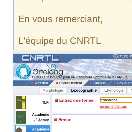
En vous remerciant,
L'équipe du CNRTL
Accueil
Portail lexical
Corpus
Lexique
Morphologie
Lexicographie
Etymologie
Entrez une forme
TLFi
options d'affichage
Académie
e
Erreur
9
édition
Académie