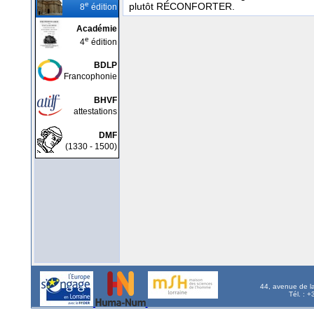
e
plutôt RÉCONFORTER.
8
édition
Académie
e
4
édition
BDLP
Francophonie
BHVF
attestations
DMF
(1330 - 1500)
44, avenue de l
Tél. : 