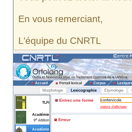
En vous remerciant,
L'équipe du CNRTL
Accueil
Portail lexical
Corpus
Lexique
Morphologie
Lexicographie
Etymologie
Entrez une forme
TLFi
options d'affichage
Académie
e
Erreur
9
édition
Académie