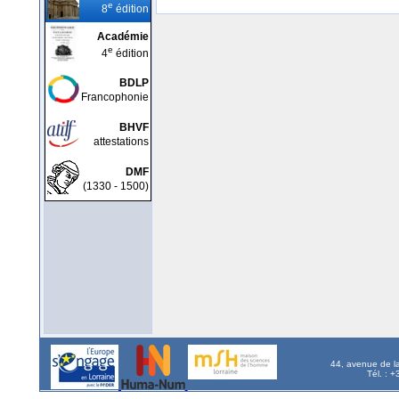
e
8
édition
Académie
e
4
édition
BDLP
Francophonie
BHVF
attestations
DMF
(1330 - 1500)
44, avenue de l
Tél. : 