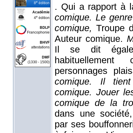
e
8
édition
. Qui a rapport à
Académie
comique. Le genr
e
4
édition
comique,
Troupe d
BDLP
Francophonie
Auteur comique.
M
BHVF
Il se dit éga
attestations
habituellement
DMF
(1330 - 1500)
personnages plai
comique. Il tien
comique. Jouer l
comique de la tr
dans une société,
par ses bouffonneri