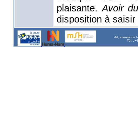
plaisante.
Avoir d
disposition à saisir 
44, avenue de l
Tél. : 