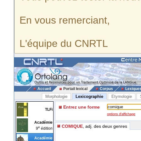
En vous remerciant,
L'équipe du CNRTL
Accueil
Portail lexical
Corpus
Lexique
Morphologie
Lexicographie
Etymologie
Entrez une forme
TLFi
options d'affichage
Académie
COMIQUE
, adj. des deux genres
e
9
édition
Académie