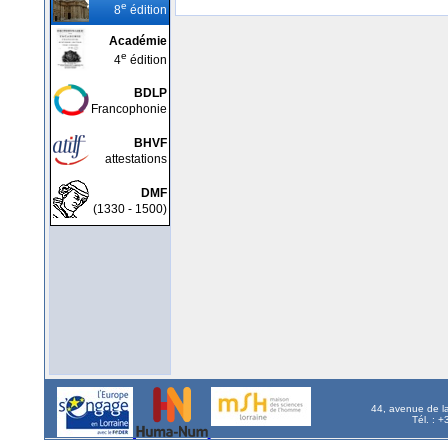
e
8
édition
Académie
e
4
édition
BDLP
Francophonie
BHVF
attestations
DMF
(1330 - 1500)
44, avenue de l
Tél. : 