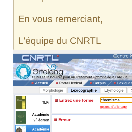
En vous remerciant,
L'équipe du CNRTL
Accueil
Portail lexical
Corpus
Lexique
Morphologie
Lexicographie
Etymologie
Entrez une forme
TLFi
options d'affichage
Académie
e
Erreur
9
édition
Académie