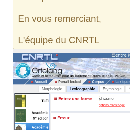
En vous remerciant,
L'équipe du CNRTL
Accueil
Portail lexical
Corpus
Lexique
Morphologie
Lexicographie
Etymologie
Entrez une forme
TLFi
options d'affichage
Académie
e
Erreur
9
édition
Académie