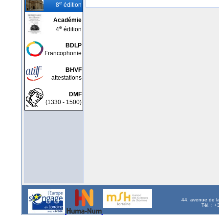
e
8
édition
Académie
e
4
édition
BDLP
Francophonie
BHVF
attestations
DMF
(1330 - 1500)
44, avenue de l
Tél. : 