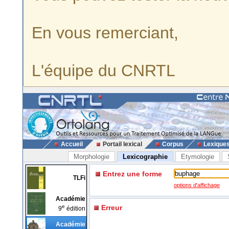
En vous remerciant,
L'équipe du CNRTL
Accueil
Portail lexical
Corpus
Lexique
Morphologie
Lexicographie
Etymologie
Entrez une forme
TLFi
options d'affichage
Académie
e
Erreur
9
édition
Académie