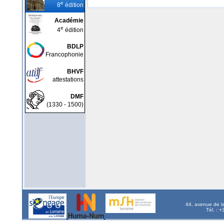
e
8
édition
Académie
e
4
édition
BDLP
Francophonie
BHVF
attestations
DMF
(1330 - 1500)
44, avenue de l
Tél. : 