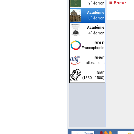
e
Erreur
9
édition
Académie
e
8
édition
Académie
e
4
édition
BDLP
Francophonie
BHVF
attestations
DMF
(1330 - 1500)