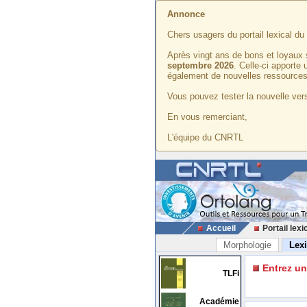
Annonce
Chers usagers du portail lexical d
Après vingt ans de bons et loyaux 
septembre 2026
. Celle-ci apporte
également de nouvelles ressources
Vous pouvez tester la nouvelle vers
En vous remerciant,
L'équipe du CNRTL
Accueil
Portail lexi
Morphologie
Lex
Entrez u
TLFi
Académie