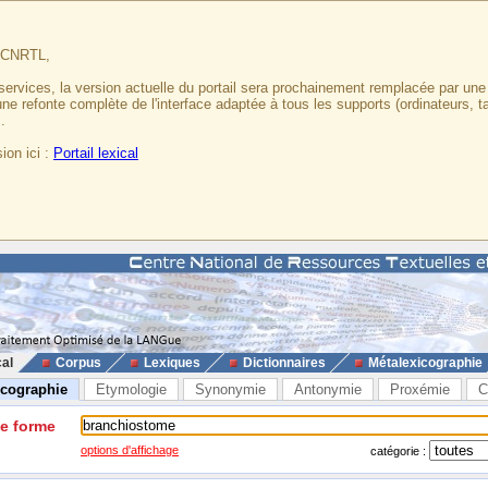
u CNRTL,
services, la version actuelle du portail sera prochainement remplacée par un
 une refonte complète de l'interface adaptée à tous les supports (ordinateurs, t
.
ion ici :
Portail lexical
cal
Corpus
Lexiques
Dictionnaires
Métalexicographie
icographie
Etymologie
Synonymie
Antonymie
Proxémie
C
ne forme
options d'affichage
catégorie :