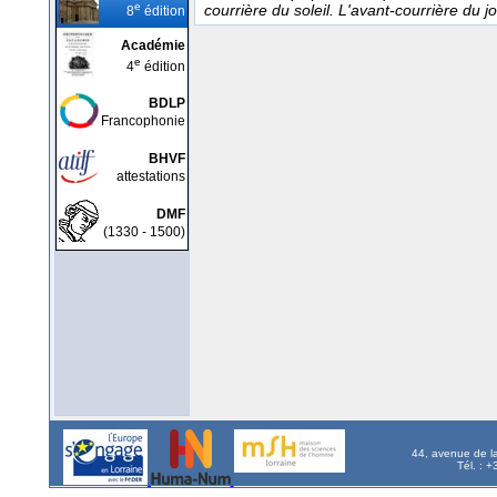
e
courrière du soleil. L'avant-courrière du 
8
édition
Académie
e
4
édition
BDLP
Francophonie
BHVF
attestations
DMF
(1330 - 1500)
44, avenue de l
Tél. : 