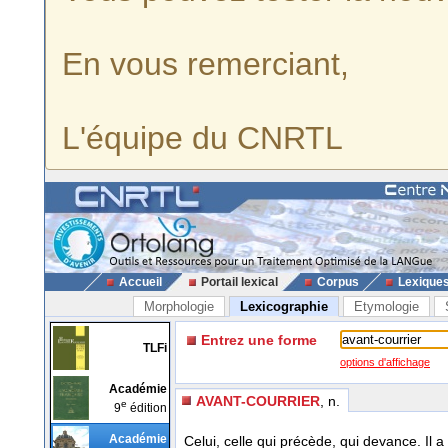
En vous remerciant,
L'équipe du CNRTL
Accueil
Portail lexical
Corpus
Lexique
Morphologie
Lexicographie
Etymologie
Entrez une forme
TLFi
options d'affichage
Académie
AVANT-COURRIER
, n.
e
9
édition
Académie
Celui, celle qui précède, qui devance. Il 