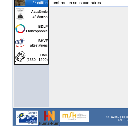
e
ombres en sens contraires.
8
édition
Académie
e
4
édition
BDLP
Francophonie
BHVF
attestations
DMF
(1330 - 1500)
44, avenue de l
Tél. : 