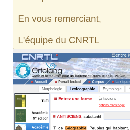
En vous remerciant,
L'équipe du CNRTL
Accueil
Portail lexical
Corpus
Lexique
Morphologie
Lexicographie
Etymologie
Entrez une forme
TLFi
options d'affichage
Académie
ANTISCIENS
, substantif
e
9
édition
Académie
T. de
Géographie
. Peuples qui habitent,