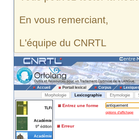
En vous remerciant,
L'équipe du CNRTL
Accueil
Portail lexical
Corpus
Lexique
Morphologie
Lexicographie
Etymologie
Entrez une forme
TLFi
options d'affichage
Académie
e
Erreur
9
édition
Académie