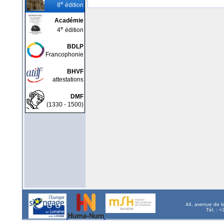
e
8
édition
Académie
e
4
édition
BDLP
Francophonie
BHVF
attestations
DMF
(1330 - 1500)
44, avenue de l
Tél. : 