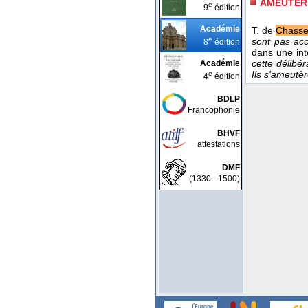
AMEUTER
e
9
édition
Académie
T. de
Chass
e
sont pas ac
8
édition
dans une int
cette délibér
Académie
Ils s'ameutèr
e
4
édition
BDLP
Francophonie
BHVF
attestations
DMF
(1330 - 1500)