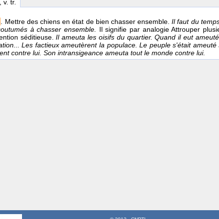
, v. tr.
e
. Mettre des chiens en état de bien chasser ensemble.
Il faut du tem
coutumés à chasser ensemble.
Il signifie par analogie Attrouper plu
ention séditieuse.
Il ameuta les oisifs du quartier. Quand il eut ameut
ation... Les factieux ameutèrent la populace. Le peuple s'était ameuté su
ent contre lui. Son intransigeance ameuta tout le monde contre lui.