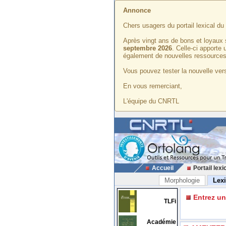
Annonce
Chers usagers du portail lexical d
Après vingt ans de bons et loyaux 
septembre 2026
. Celle-ci apporte
également de nouvelles ressources
Vous pouvez tester la nouvelle vers
En vous remerciant,
L'équipe du CNRTL
Accueil
Portail lexi
Morphologie
Lex
Entrez u
TLFi
Académie