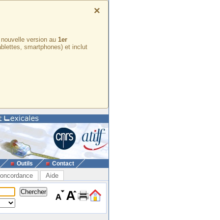
×
e nouvelle version au
1er
ablettes, smartphones) et inclut
Outils
Contact
oncordance
Aide