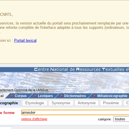
u CNRTL,
services, la version actuelle du portail sera prochainement remplacée par un
 une refonte complète de l'interface adaptée à tous les supports (ordinateurs, t
.
ion ici :
Portail lexical
cal
Corpus
Lexiques
Dictionnaires
Métalexicographie
icographie
Etymologie
Synonymie
Antonymie
Proxémie
C
ne forme
options d'affichage
catégorie :