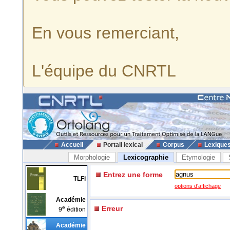
En vous remerciant,
L'équipe du CNRTL
Accueil
Portail lexical
Corpus
Lexique
Morphologie
Lexicographie
Etymologie
Entrez une forme
TLFi
options d'affichage
Académie
e
Erreur
9
édition
Académie