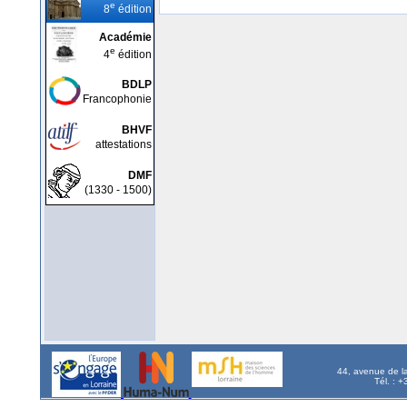
e
8
édition
Académie
e
4
édition
BDLP
Francophonie
BHVF
attestations
DMF
(1330 - 1500)
44, avenue de l
Tél. : 