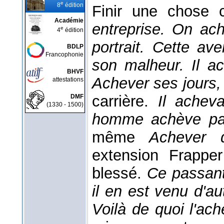
e
8
édition
Finir une chose
Académie
entreprise. On ac
e
4
édition
portrait. Cette av
BDLP
Francophonie
son malheur. Il a
BHVF
Achever ses jours,
attestations
carrière.
Il achev
DMF
(1330 - 1500)
homme achève pai
même
Achever 
extension Frappe
blessé.
Ce passant
il en est venu d'au
Voilà de quoi l'ac