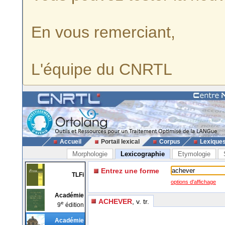
En vous remerciant,
L'équipe du CNRTL
Accueil
Portail lexical
Corpus
Lexique
Morphologie
Lexicographie
Etymologie
Entrez une forme
TLFi
options d'affichage
Académie
ACHEVER
, v. tr.
e
9
édition
Académie