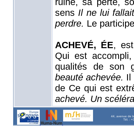
ruine, sa perte, 
sens
Il ne lui fall
perdre.
Le
particip
ACHEVÉ, ÉE
, est
Qui est accompli,
qualités de son 
beauté achevée.
I
de Ce qui est ext
achevé. Un scéléra
44, avenue de l
Tél. : 