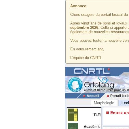
Annonce
Chers usagers du portail lexical d
Après vingt ans de bons et loyaux 
septembre 2026
. Celle-ci apporte
également de nouvelles ressources
Vous pouvez tester la nouvelle vers
En vous remerciant,
L'équipe du CNRTL
Accueil
Portail lexi
Morphologie
Lex
Entrez u
TLFi
Académie