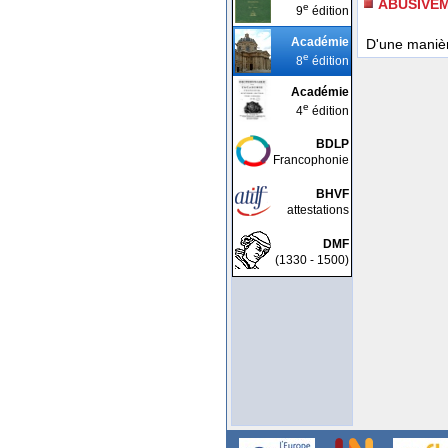
ABUSIVE
e
9
édition
Académie
D'une maniè
e
8
édition
Académie
e
4
édition
BDLP
Francophonie
BHVF
attestations
DMF
(1330 - 1500)