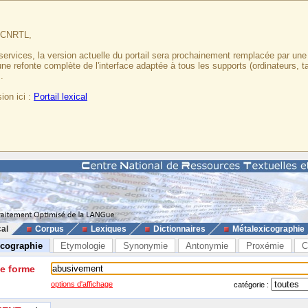
u CNRTL,
services, la version actuelle du portail sera prochainement remplacée par un
 une refonte complète de l'interface adaptée à tous les supports (ordinateurs, t
.
ion ici :
Portail lexical
cal
Corpus
Lexiques
Dictionnaires
Métalexicographie
icographie
Etymologie
Synonymie
Antonymie
Proxémie
C
ne forme
options d'affichage
catégorie :