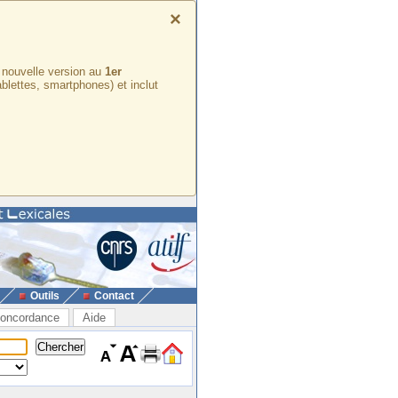
×
e nouvelle version au
1er
ablettes, smartphones) et inclut
Outils
Contact
oncordance
Aide