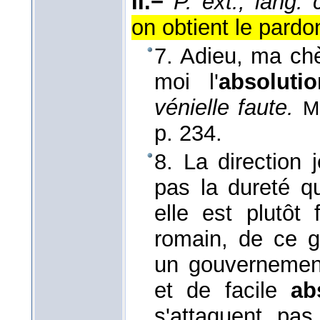
II.−
P. ext., lang. 
on obtient le pardon
7. Adieu, ma chè
moi l'
absolutio
vénielle faute.
M
p. 234.
8. La direction j
pas la dureté qu
elle est plutôt
romain, de ce 
un gouvernemen
et de facile
ab
s'attaquent pas