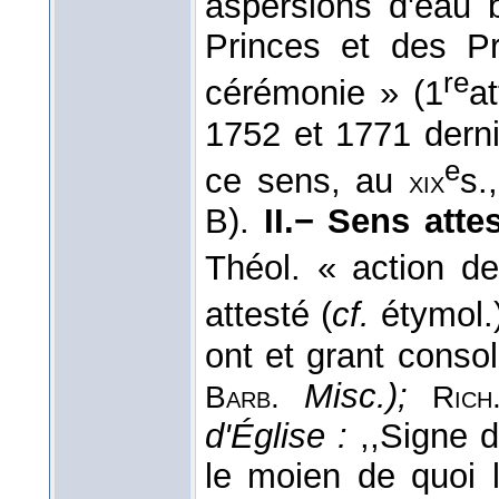
aspersions d'eau b
Princes et des Pr
re
cérémonie » (1
a
1752 et 1771 derni
e
ce sens, au
s.
xix
B).
II.− Sens atte
Théol. « action d
attesté (
cf.
étymol.
ont et grant conso
Misc.);
Barb.
Rich
d'Église :
,,Signe d
le moien de quoi 