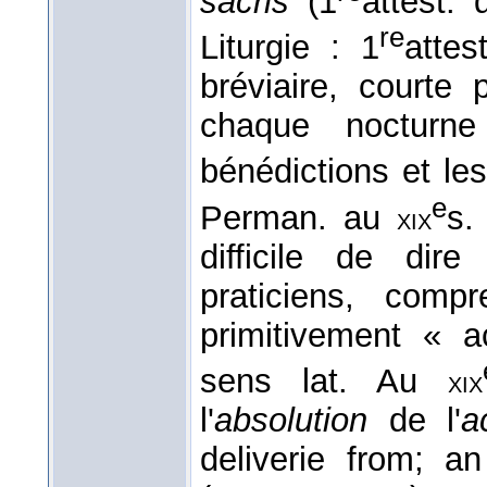
sacris
(1
attest.
re
Liturgie : 1
atte
bréviaire, courte 
chaque nocturne
bénédictions et le
e
Perman. au
s. 
xix
difficile de dir
praticiens, compr
primitivement « 
sens lat. Au
xix
l'
absolution
de l'
a
deliverie from; an