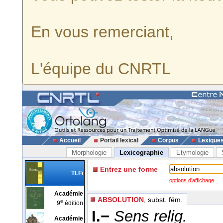
En vous remerciant,
L'équipe du CNRTL
Accueil
Portail lexical
Corpus
Lexique
Morphologie
Lexicographie
Etymologie
Entrez une forme
TLFi
options d'affichage
Académie
ABSOLUTION
, subst. fém.
e
9
édition
I.−
Sens relig.
Académie