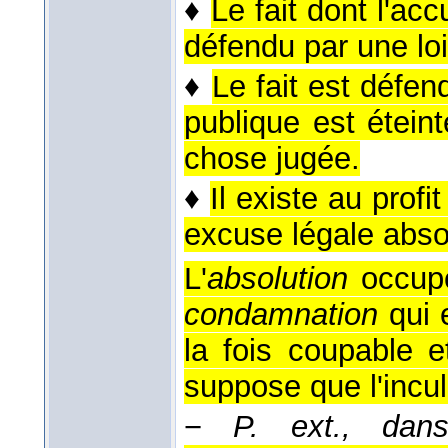
♦
Le fait dont l'ac
défendu par une loi
♦
Le fait est défen
publique est éteinte
chose jugée.
♦
Il existe au prof
excuse légale absol
L'
absolution
occupe
condamnation
qui 
la fois coupable e
suppose que l'incu
−
P. ext., dan