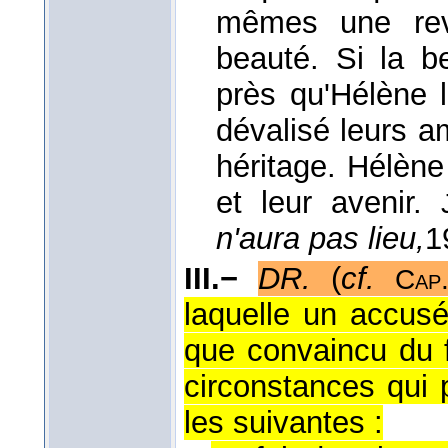
mêmes une reve
beauté. Si la b
près qu'Hélène l'
dévalisé leurs am
héritage. Hélène
et leur avenir.
n'aura pas lieu,
1
III.−
DR.
(
cf.
Cap
laquelle un accusé
que convaincu du f
circonstances qui 
les suivantes :