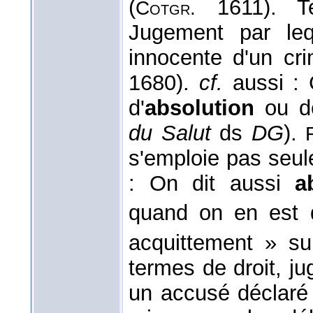
(
1611). Te
Cotgr.
Jugement par leq
innocente d'un cri
1680).
cf.
aussi : 
d'
absolution
ou de
du Salut
ds
DG
).
s'emploie pas seul
: On dit aussi
a
quand on en est
acquittement » su
termes de droit, j
un accusé déclaré 