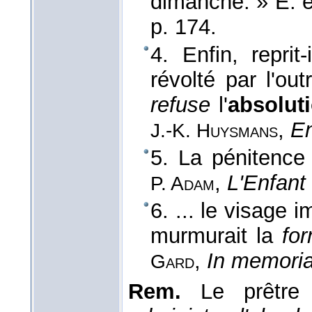
dimanche. »
E. 
p. 174.
4. Enfin, reprit
révolté par l'o
refuse
l'
absolut
,
En
J.-K. Huysmans
5. La pénitence f
,
L'Enfant 
P. Adam
6. ... le visage 
murmurait la
for
,
In memori
Gard
Rem.
Le prêtr