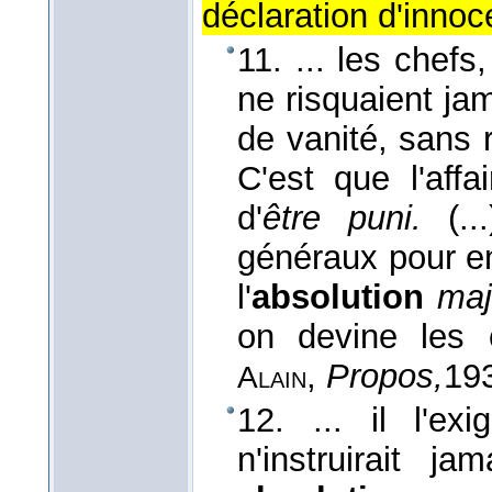
déclaration d'innoc
11. ... les chef
ne risquaient ja
de vanité, sans 
C'est que l'aff
d'
être puni.
(...
généraux pour en 
l'
absolution
maj
on devine les c
,
Propos,
19
Alain
12. ... il l'
n'instruirait j