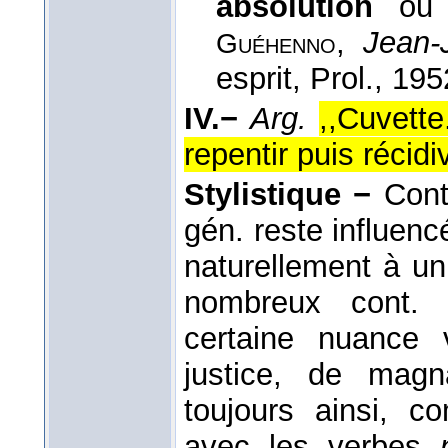
absolution
ou
,
Jean-
Guéhenno
esprit, Prol.
, 195
IV.−
Arg.
,,Cuvette
repentir puis récidiv
Stylistique −
Cont.
gén. reste influencé
naturellement à u
nombreux cont
certaine nuance 
justice, de magn
toujours ainsi, c
avec les verbes