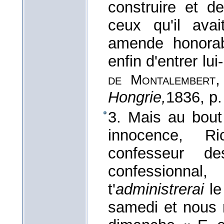
construire et d
ceux qu'il avai
amende honorabl
enfin d'entrer l
de Montalembert
Hongrie,
1836
, p
3. Mais au bou
innocence, Ri
confesseur d
confessionnal
t'
administrerai
l
samedi et nous