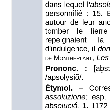
dans lequel l'
absol
personnifié : 15. 
autour de leur anc
tomber le lierr
repeignaient l
d'indulgence, il
don
,
Les 
de Montherlant
Prononc. :
[ab̭s
/apsolysiõ/.
Étymol. −
Corres
assoluzione;
esp
absolució.
1.
1172 