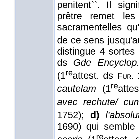
penitent``. Il sign
prêtre remet le
sacramentelles qu'
de ce sens jusqu'
distingue 4 sortes
ds
Gde Encyclop
re
(1
attest. ds
Fur.
re
cautelam
(1
atte
avec rechute/ cum
1752);
d)
l'absol
1690) qui semble 
re