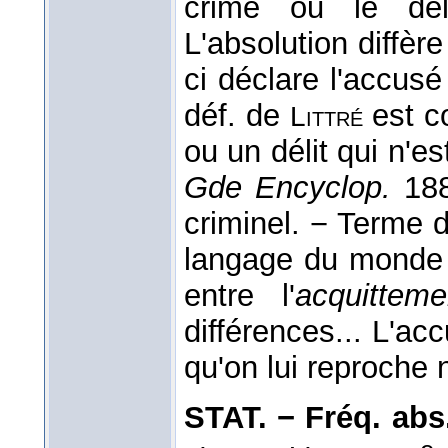
crime ou le dél
L'absolution diffèr
ci déclare l'accusé
déf. de
est c
Littré
ou un délit qui n'e
Gde Encyclop.
188
criminel. − Terme de
langage du mond
entre l'
acquitteme
différences... L'ac
qu'on lui reproche 
STAT. − Fréq. abs. 