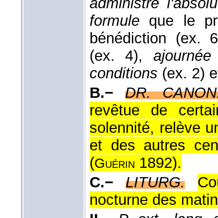
administre l'absolu
formule
que le pr
bénédiction (ex. 
(ex. 4),
ajournée
conditions
(ex. 2) 
B.−
DR. CANON
revêtue de certai
solennité, relève 
et des autres cens
(
1892
).
Guérin
C.−
LITURG.
Co
nocturne des matin