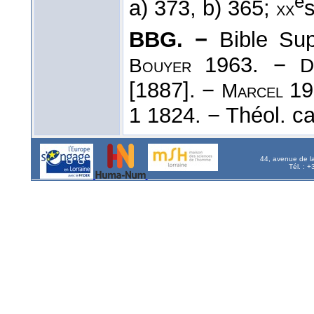
e
a) 373, b) 365;
s
xx
BBG. −
Bible Sup
1963. −
Bouyer
D
[1887]. −
19
Marcel
1 1824. − Théol. ca
44, avenue de l
Tél. : 