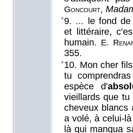
,
Madam
Goncourt
9. ... le fond d
et littéraire, c'es
humain.
E. Rena
355.
10. Mon cher fils
tu comprendras
espèce d'
absol
vieillards que tu
cheveux blancs au
a volé, à celui-l
là qui manqua sa