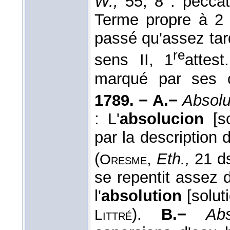
W.,
55, 8 : peccat
Terme propre à 2 la
passé qu'assez tar
re
sens II, 1
attes
marqué par ses 
1789. − A.−
Absolu
: L'
absolucion
[so
par la description d
(
,
Eth.,
21 d
Oresme
se repentit assez d
l'
absolution
[soluti
).
B.−
Ab
Littré