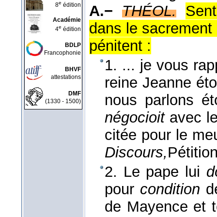
e
8
édition
A.−
THÉOL.
Sent
Académie
dans le sacrement 
e
4
édition
pénitent :
BDLP
Francophonie
1. ... je vous ra
BHVF
attestations
reine Jeanne étoi
DMF
nous parlons éto
(1330 - 1500)
négocioit
avec le
citée pour le me
Discours,
Pétitio
2. Le pape lui
d
pour
condition
de
de Mayence et tou