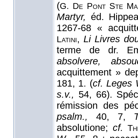
(
G. De Pont Ste Ma
Martyr,
éd. Hippeau
1267-68 « acquit
,
Li Livres do
Latini
terme de dr. E
absolvere, absou
acquittement » de
181, 1. (
cf. Leges 
s.v.,
54, 66). Spéci
rémission des pé
psalm.,
40, 7,
absolutione;
cf.
Th