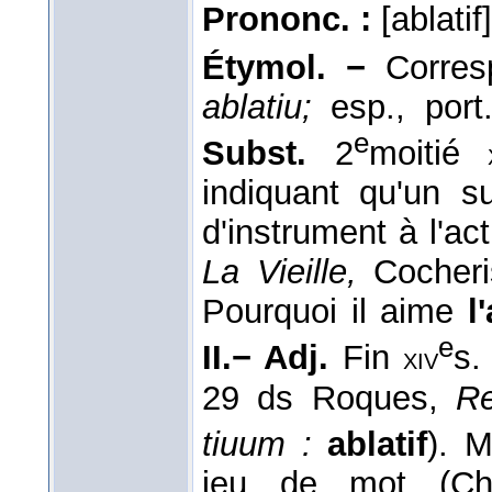
Prononc. :
[ablatif]
Étymol. −
Corresp
ablatiu;
esp., port
e
Subst.
2
moitié
indiquant qu'un s
d'instrument à l'a
La Vieille,
Cocheri
Pourquoi il aime
l
e
II.− Adj.
Fin
s.
xiv
29 ds Roques,
Re
tiuum :
ablatif
). M
jeu de mot (C