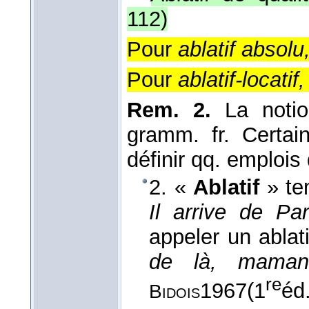
112
)
Pour
ablatif absolu
Pour
ablatif-locatif,
Rem. 2.
La notio
gramm. fr. Certai
définir qq. emplois
2. «
Ablatif
» tem
Il arrive de Par
appeler un ablat
de là, maman
re
1967
(1
éd
Bidois