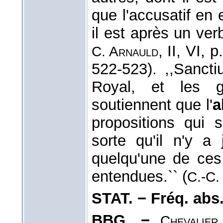
que l'accusatif e
il est après un verb
, II, VI, 
C. Arnauld
522-523). ,,Sanct
Royal, et les g
soutiennent que l'
a
propositions qui s
sorte qu'il n'y a 
quelqu'une de ces
entendues.`` (
C.-C.
STAT. − Fréq. abs. l
BBG. −
Chevalier