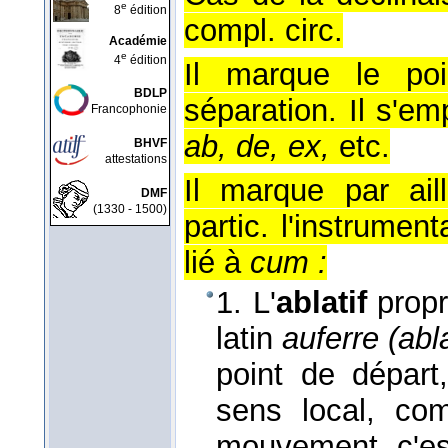
e
8
édition
compl. circ.
Académie
e
4
édition
Il marque le poi
BDLP
séparation. Il s'e
Francophonie
ab, de, ex,
etc.
BHVF
attestations
Il marque par ail
DMF
(1330 - 1500)
partic. l'instrume
lié à
cum :
1. L'
ablatif
propr
latin
auferre (ab
point de départ,
sens local, c
mouvement, c'est