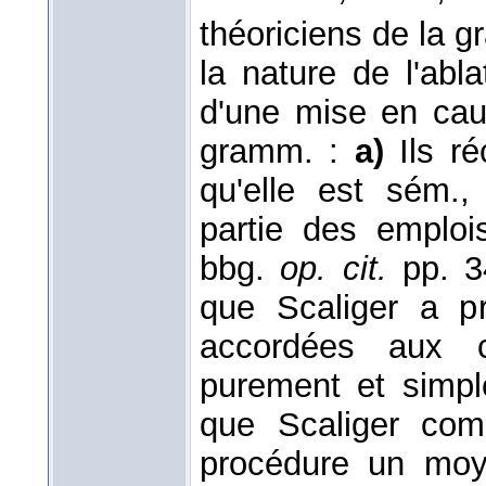
théoriciens de la g
la nature de l'abl
d'une mise en cau
gramm. :
a)
Ils ré
qu'elle est sém.,
partie des emplois
bbg.
op. cit.
pp. 34
que Scaliger a pr
accordées aux c
purement et simpl
que Scaliger co
procédure un moye