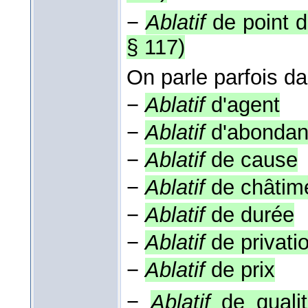
−
Ablatif
de point d
§ 117
)
On parle parfois da
−
Ablatif
d'agent
−
Ablatif
d'abonda
−
Ablatif
de cause
−
Ablatif
de châtim
−
Ablatif
de durée
−
Ablatif
de privati
−
Ablatif
de prix
−
Ablatif
de qualit