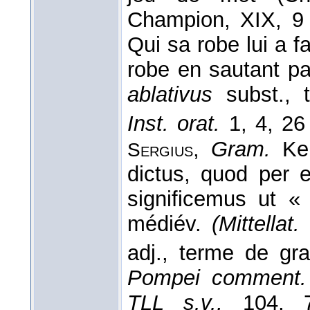
Champion, XIX, 9 
Qui sa robe lui a f
robe en sautant par
ablativus
subst., 
Inst. orat.
1, 4, 2
,
Gram.
Kei
Sergius
dictus, quod per 
significemus ut «
médiév.
(Mittellat.
adj., terme de gra
Pompei comment. a
TLL s.v.,
104, 