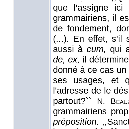
que l'assigne ic
grammairiens, il es
de fondement, do
(...). En effet, s'i
aussi à
cum,
qui a
de, ex,
il détermin
donné à ce cas un 
ses usages, et qu
l'adresse de le dés
partout?``
N. Beau
grammairiens propo
préposition.
,,Sanct