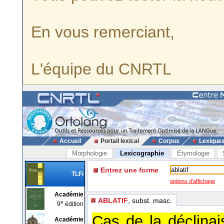
En vous remerciant,
L'équipe du CNRTL
Accueil
Portail lexical
Corpus
Lexique
Morphologie
Lexicographie
Etymologie
Entrez une forme
TLFi
options d'affichage
Académie
ABLATIF
, subst. masc.
e
9
édition
Cas de la déclinai
Académie