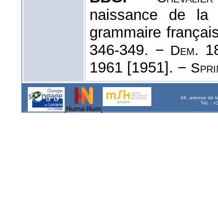
naissance de la
grammaire françai
346-349. −
18
Dem.
1961 [1951]. −
Spri
44, avenue de l
Tél. : 