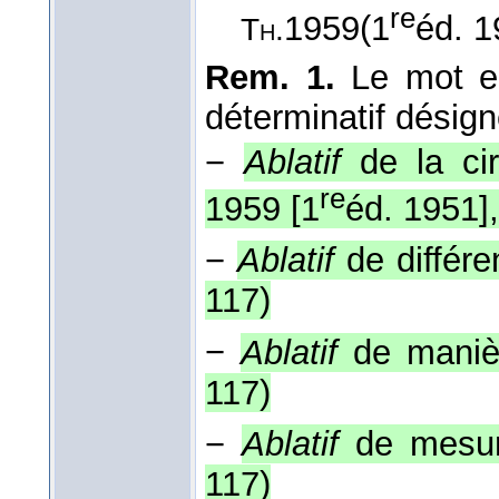
re
1959
(1
éd. 1
Th.
Rem. 1.
Le mot en
déterminatif désign
−
Ablatif
de la cir
re
1959 [1
éd. 1951],
−
Ablatif
de différe
117
)
−
Ablatif
de maniè
117
)
−
Ablatif
de mesur
117
)