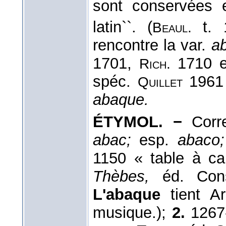
sont conservées 
latin``. (
t. 
Beaul.
rencontre la var.
a
1701,
1710 e
Rich.
spéc.
196
Quillet
abaque.
ÉTYMOL. −
Corre
abac;
esp.
abaco;
1150 « table à ca
Thèbes,
éd. Co
L'abaque
tient A
musique.);
2.
1267-