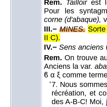
Rem.
Tailloir
est l
Pour les synta
corne (d'abaque),
v
III.−
MINES.
Sorte
II C).
IV.−
Sens anciens
Rem.
On trouve au 
Anciens la var.
aba
ϐ α ξ comme terme d
7. Nous sommes e
récréation, et 
des A-B-C! Moi, j