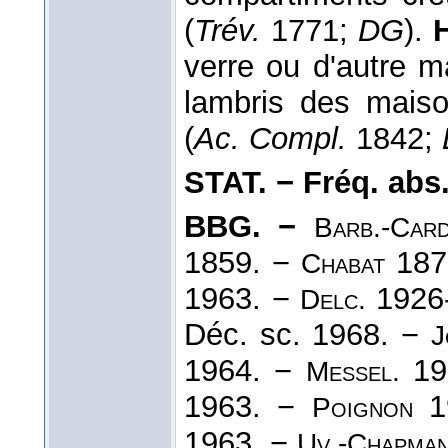
(
Trév.
1771;
DG
).
verre ou d'autre ma
lambris des mais
(
Ac. Compl.
1842;
STAT. − Fréq. abs. l
BBG. −
Barb.-Card
1859. −
187
Chabat
1963. −
1926
Delc.
Déc. sc. 1968. −
J
1964. −
19
Messel.
1963. −
1
Poignon
1963. −
Uv.-Chapma