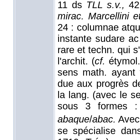
11 ds
TLL s.v.,
42
mirac. Marcellini e
24 : columnae atqu
instante sudare ac
rare et techn. qui 
l'archit. (
cf.
étymol.
sens math. ayant 
due aux progrès de
la lang. (avec le 
sous 3 formes :
abaque
/
abac.
Avec 
se spécialise dan