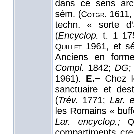
dans ce sens arch
sém. (
1611,
Cotgr.
techn. « sorte d
(
Encyclop.
t. 1 1
1961, et sé
Quillet
Anciens en form
Compl.
1842;
DG; 
1961).
E.−
Chez le
sanctuaire et des
(
Trév.
1771;
Lar. 
les Romains « buffe
Lar. encyclop.;
Q
compartiments cre