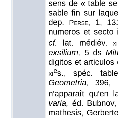
sens de « table se
sable fin sur laque
dep.
, 1, 1
Perse
numeros et secto i
cf.
lat. médiév.
xi
exsilium,
5 ds
Mit
digitos et articulos
e
s., spéc. tab
xi
Geometria,
396, 
n'apparaît qu'en 
varia,
éd. Bubnov
mathesis, Gerberte