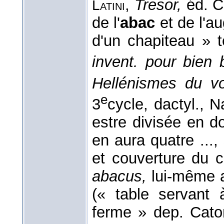
,
Tresor,
éd. Ch
Latini
de l'
abac
et de l'a
d'un chapiteau » t
invent. pour bien b
Hellénismes du vo
e
3
cycle, dactyl., N
estre divisée en do
en aura quatre ...
et couverture du c
abacus,
lui-même ad
(« table servant 
ferme » dep. Cat