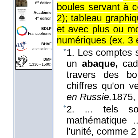
e
8
édition
boules servant à c
Académie
2); tableau graphi
e
4
édition
et avec plus ou mo
BDLP
Francophonie
numériques (ex. 3 e
BHVF
attestations
1. Les comptes s
DMF
un
abaque,
cadr
(1330 - 1500)
travers des bo
chiffres qu'on v
en Russie,
1875
,
2. ... tels s
mathématique ..
l'unité, comme 2 