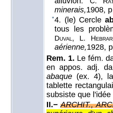
alluvion.
C. Rat
minerais,
1908
, p
4. (le) Cercle
a
tous les probl
Duval, L. Hebrar
aérienne,
1928
, 
Rem. 1.
Le fém. da
en appos. adj. da
abaque
(ex. 4), l
tablette rectangula
subsiste que l'idée
II.−
ARCHIT., AR