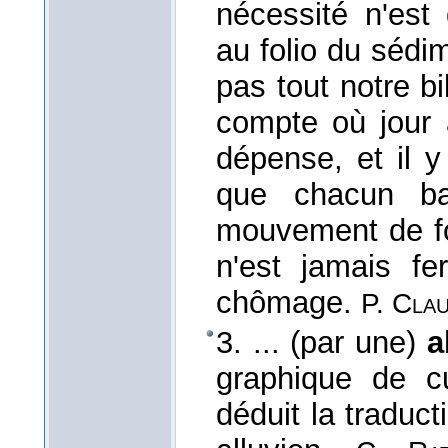
nécessité n'est 
au folio du sédim
pas tout notre bi
compte où jour à
dépense, et il 
que chacun ba
mouvement de fon
n'est jamais fe
chômage.
P. Cla
3. ... (par une)
a
graphique de c
déduit la traduc