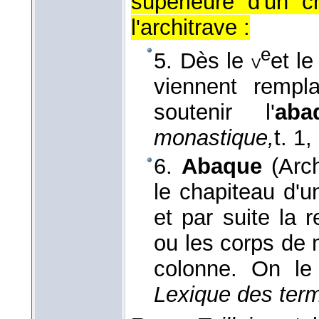
supérieure d'un c
l'architrave :
e
5. Dès le
et l
v
viennent rempla
soutenir l'
ab
monastique,
t. 1
,
6.
Abaque
(Arch
le chapiteau d'u
et par suite la r
ou les corps de 
colonne. On l
Lexique des term