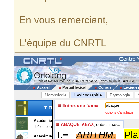
En vous remerciant,
L'équipe du CNRTL
Accueil
Portail lexical
Corpus
Lexique
Morphologie
Lexicographie
Etymologie
Entrez une forme
TLFi
options d'affichage
Académie
ABAQUE, ABAX
, subst. masc.
e
9
édition
I.−
ARITHM.
Pla
Académie