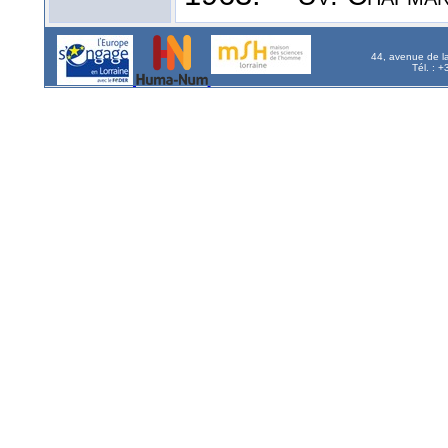
44, avenue de l
Tél. : 