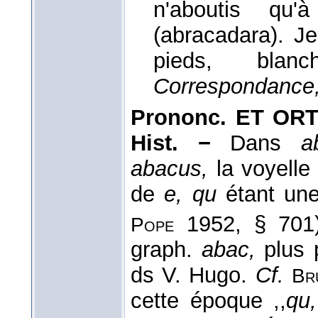
n'aboutis qu
(abracadara). J
pieds, blan
Correspondance
Prononc. ET ORTH
Hist. −
Dans
a
abacus,
la voyelle
de
e, qu
étant une
1952, § 701
Pope
graph.
abac,
plus p
ds V. Hugo.
Cf.
Br
cette époque ,,
qu,