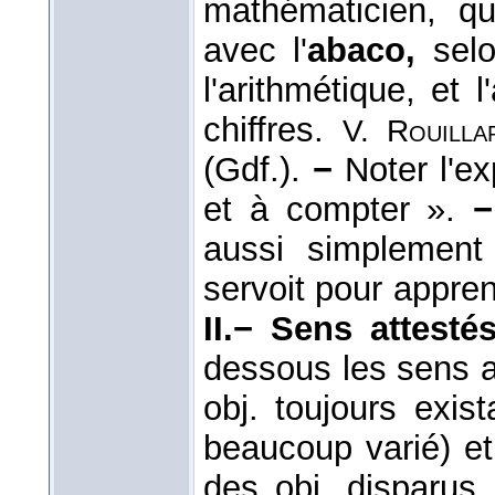
mathématicien, qu
avec l'
abaco,
selo
l'arithmétique, et l
chiffres.
V. Rouilla
(Gdf.).
−
Noter l'ex
et à compter ».
aussi simplement 
servoit pour appren
II.− Sens attesté
dessous les sens a
obj. toujours exi
beaucoup varié) et
des obj. disparus