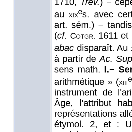
1710,
Trév.
) − cep
e
au
s. avec ce
xix
art. sém.) − tand
(
cf.
1611 et 
Cotgr.
abac
disparaît. Au
à partir de
Ac. Sup
sens math.
I.− Se
arithmétique » (
xiii
instrument de l'a
Âge, l'attribut ha
représentations all
étymol. 2, et : Un