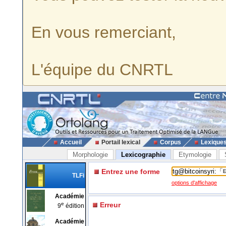
En vous remerciant,
L'équipe du CNRTL
Accueil
Portail lexical
Corpus
Lexique
Morphologie
Lexicographie
Etymologie
Entrez une forme
TLFi
options d'affichage
Académie
e
Erreur
9
édition
Académie