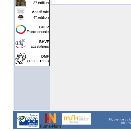
e
8
édition
Académie
e
4
édition
BDLP
Francophonie
BHVF
attestations
DMF
(1330 - 1500)
44, avenue de l
Tél. : 