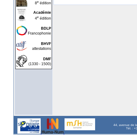
e
8
édition
Académie
e
4
édition
BDLP
Francophonie
BHVF
attestations
DMF
(1330 - 1500)
44, avenue de l
Tél. : 