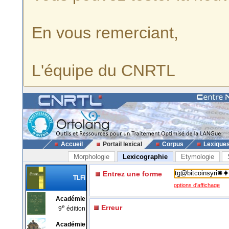
En vous remerciant,
L'équipe du CNRTL
Accueil
Portail lexical
Corpus
Lexique
Morphologie
Lexicographie
Etymologie
Entrez une forme
TLFi
options d'affichage
Académie
e
Erreur
9
édition
Académie