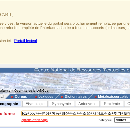
u CNRTL,
services, la version actuelle du portail sera prochainement remplacée par un
 une refonte complète de l'interface adaptée à tous les supports (ordinateurs, t
.
ion ici :
Portail lexical
cal
Corpus
Lexiques
Dictionnaires
Métalexicographie
icographie
Etymologie
Synonymie
Antonymie
Proxémie
C
ne forme
options d'affichage
catégorie :