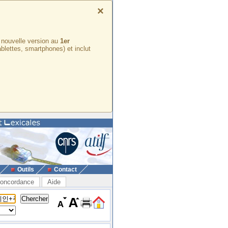
×
e nouvelle version au
1er
ablettes, smartphones) et inclut
Outils
Contact
oncordance
Aide