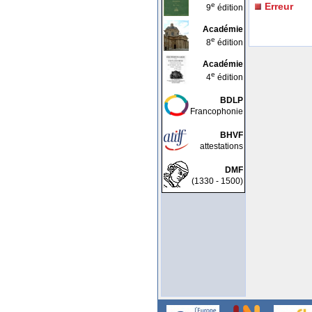
e
Erreur
9
édition
Académie
e
8
édition
Académie
e
4
édition
BDLP
Francophonie
BHVF
attestations
DMF
(1330 - 1500)