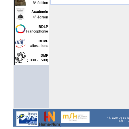
e
8
édition
Académie
e
4
édition
BDLP
Francophonie
BHVF
attestations
DMF
(1330 - 1500)
44, avenue de l
Tél. : 