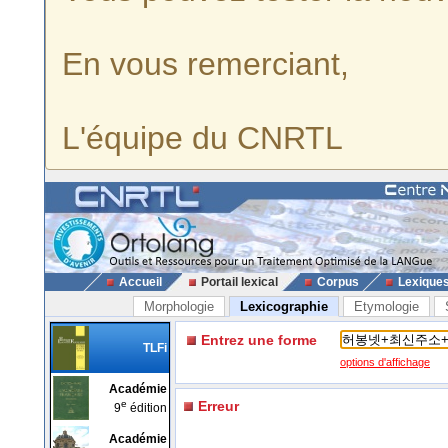
En vous remerciant,
L'équipe du CNRTL
Accueil
Portail lexical
Corpus
Lexique
Morphologie
Lexicographie
Etymologie
Entrez une forme
TLFi
options d'affichage
Académie
e
Erreur
9
édition
Académie