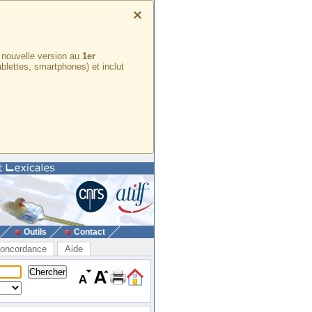
×
e nouvelle version au
1er
ablettes, smartphones) et inclut
Outils
Contact
oncordance
Aide