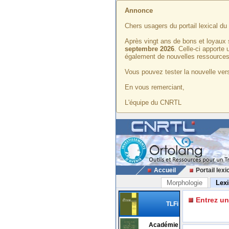
Annonce
Chers usagers du portail lexical d
Après vingt ans de bons et loyaux 
septembre 2026
. Celle-ci apporte
également de nouvelles ressources
Vous pouvez tester la nouvelle vers
En vous remerciant,
L'équipe du CNRTL
Accueil
Portail lexi
Morphologie
Lex
Entrez u
TLFi
Académie