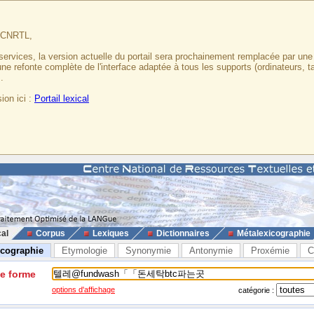
u CNRTL,
services, la version actuelle du portail sera prochainement remplacée par un
 une refonte complète de l'interface adaptée à tous les supports (ordinateurs, t
.
ion ici :
Portail lexical
cal
Corpus
Lexiques
Dictionnaires
Métalexicographie
icographie
Etymologie
Synonymie
Antonymie
Proxémie
C
ne forme
options d'affichage
catégorie :