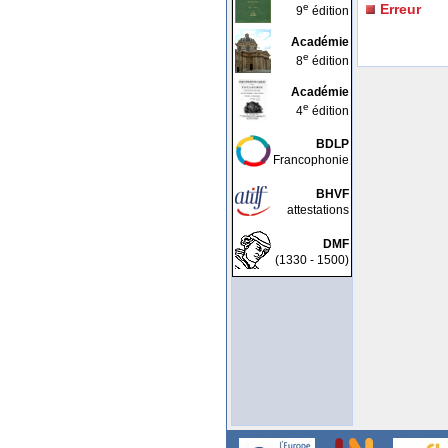
e
Erreur
9
édition
Académie
e
8
édition
Académie
e
4
édition
BDLP
Francophonie
BHVF
attestations
DMF
(1330 - 1500)